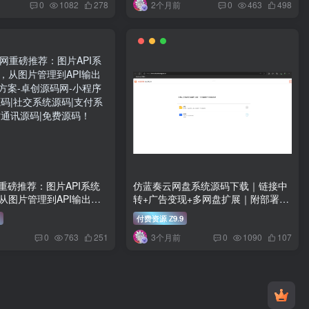
2个月前
案
0
1082
278
0
463
498
重磅推荐：图片API系统
仿蓝奏云网盘系统源码下载｜链接中
，从图片管理到API输出的
转+广告变现+多网盘扩展｜附部署教
案
程 – 卓创源码网
付费资源
9.9
Z
3个月前
0
763
251
0
1090
107