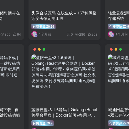
存储对接与在
头像合成源码 在线生成 – 167种风格
轻量云盘源码
网
渐变头像定制工具
存储系统
付费资源
0.99
付费资源
0.
Z
Z
1个月前
1个月前
806
64
0
286
268
下载 | 自
蓝眼云盘v3.1.6源码｜Golang+React
城通网盘替
一键投稿功能
跨平台网盘｜Docker部署+多用户管
+双云存储
理 – 卓创源码网
卓创源码网
付费资源
9.9
付费资源
9.9
Z
Z