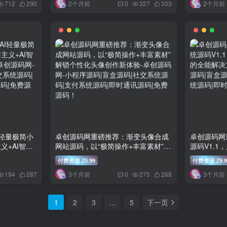
2个月前
2个月前
712
290
0
327
333
I轻量极简小
卓创源码网重磅推荐：渐变头像合成
卓创源码网
义+AI智能”
网站源码，以“极简操作+丰富素材”解
源码V1.1
锁个性化头像创作新体验
全能解决方
付费资源
0.99
付费资源
9.9
Z
Z
3个月前
3个月前
194
287
0
275
268
1
2
3
…
5
下一页