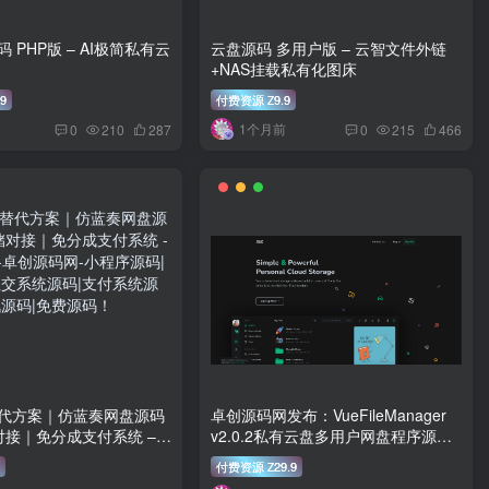
 PHP版 – AI极简私有云
云盘源码 多用户版 – 云智文件外链
+NAS挂载私有化图床
99
付费资源
9.9
Z
1个月前
0
210
287
0
215
466
代方案｜仿蓝奏网盘源码
卓创源码网发布：VueFileManager
对接｜免分成支付系统 –
v2.0.2私有云盘多用户网盘程序源码
– Laravel+Vue双驱动｜多存储支持
付费资源
29.9
Z
+团队协作｜企业级云盘系统解决方