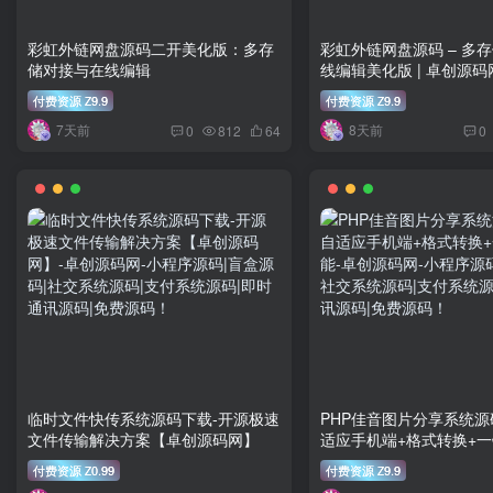
彩虹外链网盘源码二开美化版：多存
彩虹外链网盘源码 – 多
储对接与在线编辑
线编辑美化版 | 卓创源码
付费资源
9.9
付费资源
9.9
Z
Z
7天前
8天前
0
812
64
0
临时文件快传系统源码下载-开源极速
PHP佳音图片分享系统源码
文件传输解决方案【卓创源码网】
适应手机端+格式转换+
付费资源
0.99
付费资源
9.9
Z
Z