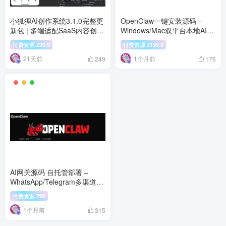
小狐狸AI创作系统3.1.0完整更
OpenClaw一键安装源码 –
新包 | 多端适配SaaS内容创作
Windows/Mac双平台本地AI助
平台全渠道覆盖
手部署(后续会免费更新升级源
付费资源
99.9
付费资源
199.9
Z
Z
码) | 卓创源码网
21天前
1个月前
249
176
AI网关源码 自托管部署 –
WhatsApp/Telegram多渠道智
能助手
付费资源
99
Z
1个月前
315