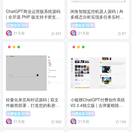
ChatGPT商业运营版系统源码
闲鱼智能监控机器人源码 | AI
| 全开源 PHP 版支持卡密支付
多模态分析实现多任务实时监
的商业对话引擎
控
付费资源
9.9
付费资源
0.99
Z
Z
21天前
21天前
431
97
轻量化单页AI对话源码 | 双文
小狐狸ChatGPT付费创作系统
件极简部署，打造您的私密AI
V2.3.4独立版 | 去弹窗根除后
助理
门的纯净AI创作平台
付费资源
0.99
付费资源
29.9
Z
Z
21天前
21天前
392
159