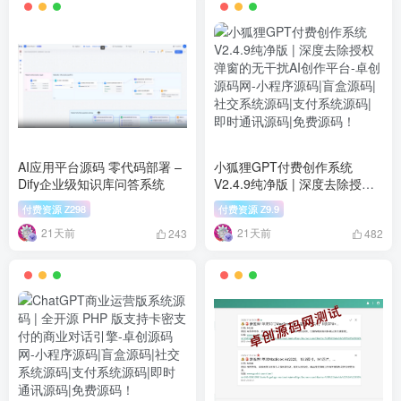
AI应用平台源码 零代码部署 –
小狐狸GPT付费创作系统
Dify企业级知识库问答系统
V2.4.9纯净版 | 深度去除授权
弹窗的无干扰AI创作平台
付费资源
298
付费资源
9.9
Z
Z
21天前
21天前
243
482