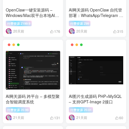
OpenClaw一键安装源码 –
AI网关源码 OpenClaw 自托管
Windows/Mac双平台本地AI助
部署：WhatsApp/Telegram 多
手部署
渠道智能助手
付费资源
199.9
付费资源
99
Z
Z
20天前
20天前
176
315
AI网关源码 跨平台 – 多模型聚
AI图片生成源码 PHP+MySQL
合智能调度系统
– 支持GPT-Image 2接口
付费资源
0.99
付费资源
0.01
Z
Z
21天前
21天前
131
60