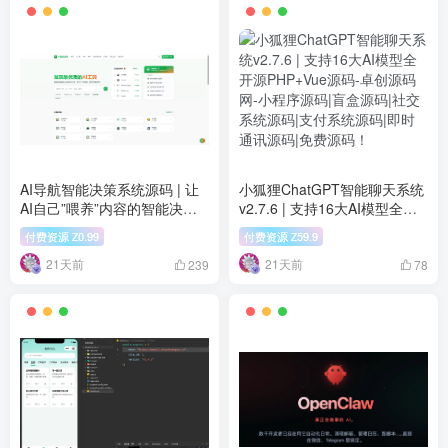
AI导航智能决策系统源码 | 让
小狐狸ChatGPT智能聊天系统
AI自己”喂养”内容的智能决策
v2.7.6 | 支持16大AI模型全开
引擎
源PHP+Vue源码
付费资源
0.99
付费资源
59.9
Z
Z
21天前
21天前
239
78