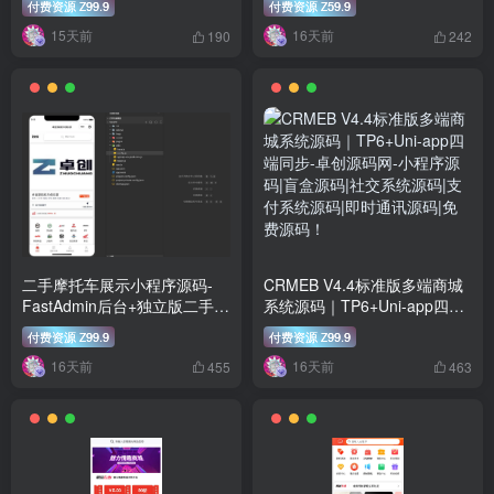
付费资源
99.9
付费资源
59.9
Z
Z
15天前
16天前
190
242
二手摩托车展示小程序源码-
CRMEB V4.4标准版多端商城
FastAdmin后台+独立版二手车
系统源码｜TP6+Uni-app四端
管理系统
同步
付费资源
99.9
付费资源
99.9
Z
Z
16天前
16天前
455
463