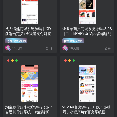
成人情趣商城系统源码｜DIY
企业单商户商城系统源码v3.03
前端自定义+全渠道支付对接
｜ThinkPHP+UniApp多端适配
付费资源
99.9
付费资源
59.9
Z
Z
16天前
16天前
181
64
淘宝客导购小程序源码（多平
v3MAX盲盒源码二开版：多端
台返利导购系统）功能解析与
同步小程序App盲盒系统搭建
二次开发
与部署