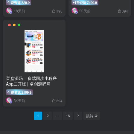
付费资源
29.9
付费资源
199.9
Z
Z
18天前
20天前
190
394
盲盒源码 – 多端同步小程序
App二开版 | 卓创源码网
付费资源
199.9
Z
34天前
394
1
2
…
16
跳转