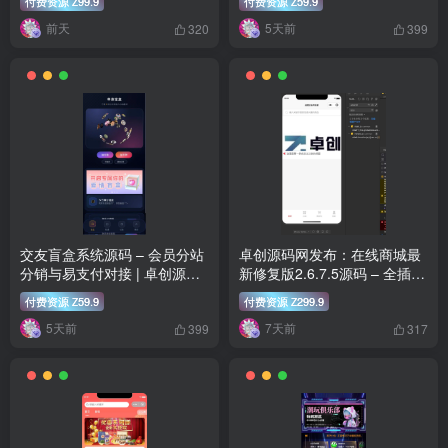
付费资源
99.9
付费资源
59.9
Z
Z
前天
5天前
320
399
交友盲盒系统源码 – 会员分站
卓创源码网发布：在线商城最
分销与易支付对接 | 卓创源码
新修复版2.6.7.5源码 – 全插件
网
修复多端覆盖商城系统｜分销
付费资源
59.9
付费资源
299.9
Z
Z
拼团秒杀营销一体化解决方案
5天前
7天前
399
317