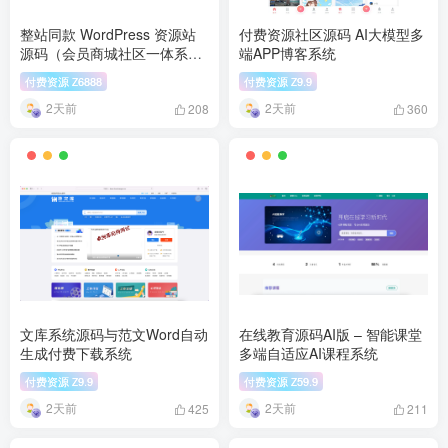
整站同款 WordPress 资源站
付费资源社区源码 AI大模型多
源码（会员商城社区一体系
端APP博客系统
统）
付费资源
6888
付费资源
9.9
Z
Z
2天前
2天前
208
360
文库系统源码与范文Word自动
在线教育源码AI版 – 智能课堂
生成付费下载系统
多端自适应AI课程系统
付费资源
9.9
付费资源
59.9
Z
Z
2天前
2天前
425
211