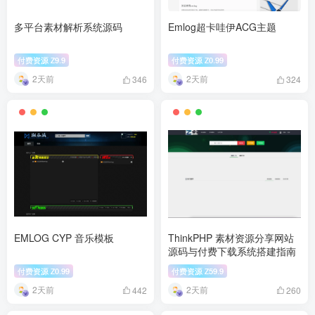
多平台素材解析系统源码
Emlog超卡哇伊ACG主题
付费资源
9.9
付费资源
0.99
Z
Z
2天前
2天前
346
324
EMLOG CYP 音乐模板
ThinkPHP 素材资源分享网站
源码与付费下载系统搭建指南
付费资源
0.99
付费资源
59.9
Z
Z
2天前
2天前
442
260