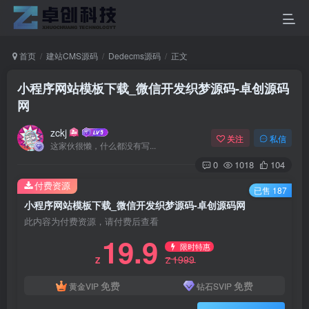
首页
建站CMS源码
Dedecms源码
正文
小程序网站模板下载_微信开发织梦源码-卓创源码
网
zckj
关注
私信
这家伙很懒，什么都没有写...
0
1018
104
付费资源
已售 187
小程序网站模板下载_微信开发织梦源码-卓创源码网
此内容为付费资源，请付费后查看
19.9
限时特惠
1999
Z
Z
免费
免费
黄金VIP
钻石SVIP