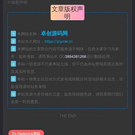
©
版权声明
文章版权声
明
卓创源码网
1
本网站名称：
2
本站永久网址：
https://zcymw.cn
3
本网站的文章部分内容可能来源于网络，仅供大家学习与参
考，如有侵权，请联系站长 QQ
3894381266
进行删除处理。
4
本站一切资源不代表本站立场，并不代表本站赞同其观点和对
其真实性负责。
5
本站一律禁止以任何方式发布或转载任何违法的相关信息，访
客发现请向站长举报
6
本站资源大多存储在云盘，如发现链接失效，请联系我们我们
会第一时间更新。
THE END
Dedecms源码