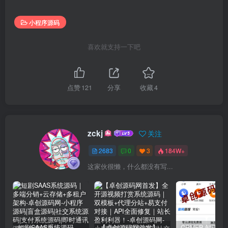
小程序源码
喜欢就支持一下吧
点赞
121
分享
收藏
4
zckj
关注
2683
0
3
184W+
这家伙很懒，什么都没有写...
短剧SAAS系统源码｜多端分销+云存储+多租户架构
【卓创源码网首发】全开源视频打赏系统源码｜双模板+代理分站+易支付对接｜API全面修复｜站长盈利利器！​