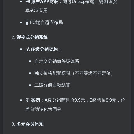
📲 ​
原生APP封装
：通过Uniapp前端一键编译安
卓/iOS应用
🖥️ PC端自适应布局
裂变式分销系统
💰 ​
多级分销架构
：
自定义分销商等级体系
独立价格配置权限（不同等级不同定价）
二级分佣自动结算
🎯 ​
案例
：A级分销商售价9.9元，B级售价8.9元，价
差自动转化为佣金
多元会员体系