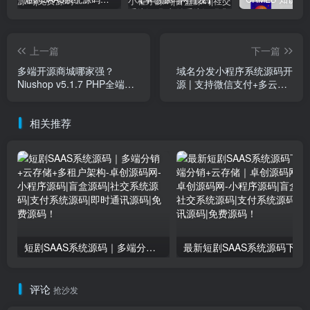
上一篇
下一篇
多端开源商城哪家强？
域名分发小程序系统源码开
Niushop v5.1.7 PHP全端覆
源 | 支持微信支付+多云API
盖+虚拟核销+多门店营销！​
对接 | FastAdmin+UniApp开
发-卓创源码网
相关推荐
短剧SAAS系统源码｜多端分销+云存储+多租户架构
最新短剧SAAS系统源码下载｜
评论
抢沙发