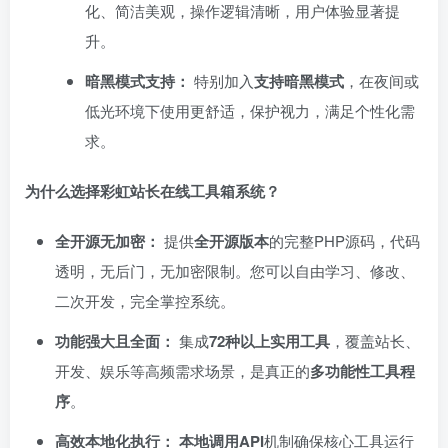
化、简洁美观，操作逻辑清晰，用户体验显著提
升。
暗黑模式支持：​
特别加入
支持暗黑模式
，在夜间或
低光环境下使用更舒适，保护视力，满足个性化需
求。
为什么选择彩虹站长在线工具箱系统？
全开源无加密：​
提供
全开源版本
的完整PHP源码，代码
透明，无后门，无加密限制。您可以自由学习、修改、
二次开发，完全掌控系统。
功能强大且全面：​
集成
72种以上实用工具
，覆盖站长、
开发、娱乐等高频需求场景，是真正的
多功能性工具程
序
。
高效本地化执行：​
​
本地调用API
机制确保核心工具运行