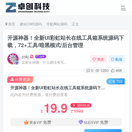
首页
建站CMS源码
导航网站源码
正文
开源神器！全新UI彩虹站长在线工具箱系统源码下
载，72+工具/暗黑模式/后台管理
zckj
关注
私信
这家伙很懒，什么都没有写...
0
1250
468
付费资源
已售 703
开源神器！全新UI彩虹站长在线工具箱系统源码下载，72+工具/暗黑模式/后台管理
此内容为付费资源，请付费后查看
19.9
限时特惠
1999
Z
Z
免费
免费
黄金VIP
钻石SVIP