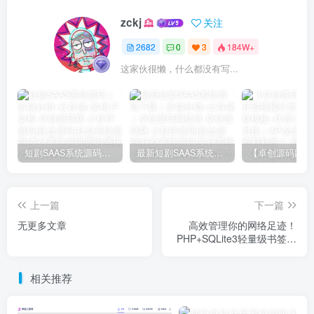
zckj
关注
2682
0
3
184W+
这家伙很懒，什么都没有写...
短剧SAAS系统源码｜多端分销+云存储+多租户架构
最新短剧SAAS系统源码下载｜多端分销+云存储｜卓创源码网提供
上一篇
下一篇
无更多文章
高效管理你的网络足迹！
PHP+SQLite3轻量级书签导
航系统源码分享 (开源/支持
Docker/API) - 卓创源码网
相关推荐