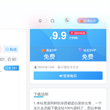
开通会员
付费资源
已售 291
9.9
限时特惠
998
Z
Z
私信
黄金VIP
钻石SVIP
免费
免费
921
80
3894381266
付费技术支持
已售 291
kPHP5.0开源多语言个人博客系统 – 卓创源码网推荐
登录购买
下载说明
1.本站资源同样的东西都是白菜价出售，一个
永久会员能下载全站100%源码了，所以单独