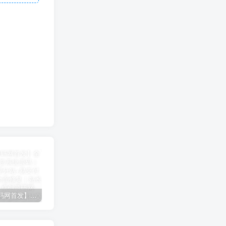
【卓创源码网首发】全开源视频打赏系统源码｜双模板+代理分站+易支付对接｜API全面修复｜站长盈利利器！​
CRMEB 知识付费系统源码 v1.4.4
卓创源码网发布：CRMEB知识付费系统v1.4.4全开源无加密源码，支持直播弹幕/会员分销！​