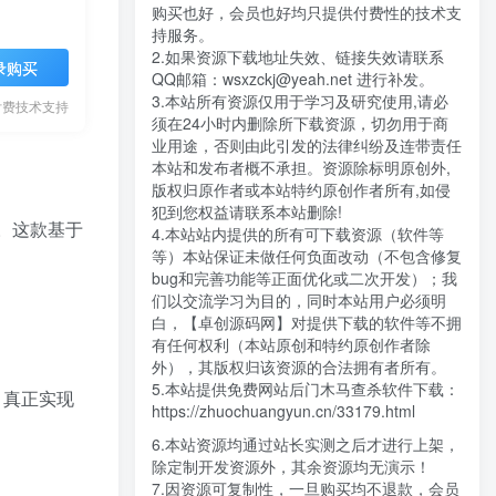
购买也好，会员也好均只提供付费性的技术支
持服务。
2.如果资源下载地址失效、链接失效请联系
录购买
QQ邮箱：wsxzckj@yeah.net 进行补发。
3.本站所有资源仅用于学习及研究使用,请必
付费技术支持
须在24小时内删除所下载资源，切勿用于商
业用途，否则由此引发的法律纠纷及连带责任
本站和发布者概不承担。资源除标明原创外,
版权归原作者或本站特约原创作者所有,如侵
犯到您权益请联系本站删除!
。这款基于
4.本站站内提供的所有可下载资源（软件等
等）本站保证未做任何负面改动（不包含修复
bug和完善功能等正面优化或二次开发）；我
们以交流学习为目的，同时本站用户必须明
白，【卓创源码网】对提供下载的软件等不拥
有任何权利（本站原创和特约原创作者除
外），其版权归该资源的合法拥有者所有。
5.本站提供免费网站后门木马查杀软件下载：
，真正实现
https://zhuochuangyun.cn/33179.html
6.本站资源均通过站长实测之后才进行上架，
除定制开发资源外，其余资源均无演示！
7.因资源可复制性，一旦购买均不退款，会员