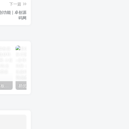
下一篇
功能 | 卓创源
码网
家装行业涂料背景墙网站模板源码下载：基于易优CMS的装修材料企业官网解决方案
易优CMS医疗健康模板下载｜响应式医院美容整形源码｜自带内核+多终端兼容 – 卓创源码网