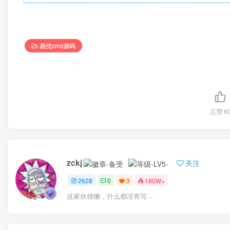
易优cms源码
点赞
8
zckj
关注
2628
0
3
180W+
这家伙很懒，什么都没有写...