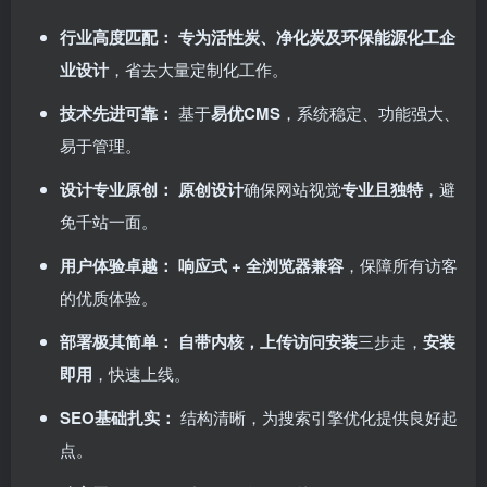
行业高度匹配：​
​
专为活性炭、净化炭及环保能源化工企
业设计
，省去大量定制化工作。
技术先进可靠：​
基于
易优CMS
，系统稳定、功能强大、
易于管理。
设计专业原创：​
​
原创设计
确保网站视觉
专业且独特
，避
免千站一面。
用户体验卓越：​
​
响应式 + 全浏览器兼容
，保障所有访客
的优质体验。
部署极其简单：​
​
自带内核，上传访问安装
三步走，​
安装
即用
，快速上线。
SEO基础扎实：​
结构清晰，为搜索引擎优化提供良好起
点。