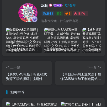
zckj
关注
2683
0
3
184W+
这家伙很懒，什么都没有写...
短剧SAAS系统源码｜多端分销+云存储+多租户架构
最新短剧SAAS系统源码下载｜多端分销+云存储｜卓创源码网提供
上一篇
下一篇
【易优CMS模板】暗夜模式
【卓创源码网工业优选】易
资源下载站源码 | 视频付费
优CMS钣金加工制造网站模
+手机自适应+SEO优化模板
板下载 | 响应式机械设备企
（含13个功能页）
业官网源码 | 带手机端 | 五
相关推荐
金制造类企业首选