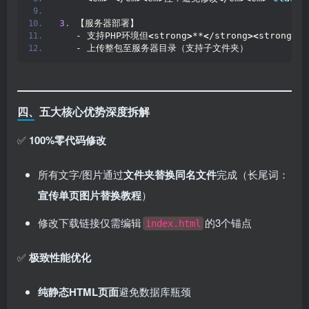
3.
 【服务器部署】  
   - 支持PHP环境但
<
strong
>
**
<
/strong
><
strong
>
建
   - 上传整包至服务器目录（支持子文件夹）
四、五大核心优势深度拆解
✅ ​
100%零代码修改
所有文字/图片通过
文件夹替换同名文件
完成（长尾词：​
宣传单页图片替换教程
）
修改下载链接仅需编辑
的3个锚点
index.html
✅ ​
极致性能优化
纯静态HTML页面
避免数据库瓶颈