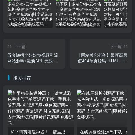
短剧SAAS系统源码｜多端分销+云存储+多租户架构
最新短剧SAAS系统源码下载｜多端分销+云存储｜卓创源码网提供
上一篇
下一篇
五套随机小姐姐短视频引流
【网站美化必备】最新高颜
网站源码+最新API_无数据
值404单页源码 HTML一键
库PHP营销系统_多模板自适
美化错误页面 | 卓创源码网
应引流工具-卓创源码网
推荐
相关推荐
和平精英装逼神器！一键生成彩色字体代码单页源码下载｜手机电脑即用-卓创源码网
在