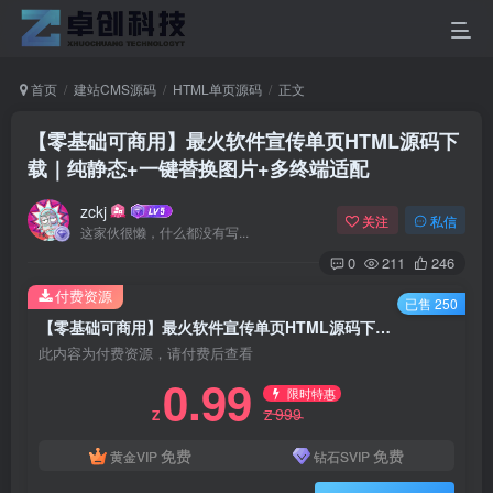
首页
建站CMS源码
HTML单页源码
正文
【零基础可商用】最火软件宣传单页HTML源码下
载｜纯静态+一键替换图片+多终端适配
zckj
关注
私信
这家伙很懒，什么都没有写...
0
211
246
付费资源
已售 250
【零基础可商用】最火软件宣传单页HTML源码下载｜纯静态+一键替换图片+多终端适配
此内容为付费资源，请付费后查看
0.99
限时特惠
999
Z
Z
免费
免费
黄金VIP
钻石SVIP