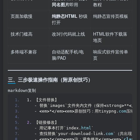
同名图片
即用
教程
页面加载慢
纯静态HTML
秒级
纯静态宣传页模板
打开
技术门槛高
改3行代码就上线
HTML软件下载落
地页
多终端不兼容
自动适配手机/电
响应式软件宣传单
脑/PAD
页
三、三步极速操作指南（附原创技巧）
markdown复制
1. 【文件替换】  
   - 替换`images`文件夹内文件（保持
<
strong
>
**
<
/st
   - 
<
em
>
*
<
/em
><
em
>
原创技巧：用tinypng.
com
压缩图
2.
 【链接修改】  
   - 用记事本打开`index.
html
`  
   - 查找替换`your-download-link.
com
`（共出现
3
处
   - 
<
em
>
*
<
/em
><
em
>
注：避免修改
<
/em
><
em
>
`
class
=