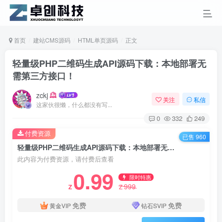
首页
建站CMS源码
HTML单页源码
正文
轻量级PHP二维码生成API源码下载：本地部署无
需第三方接口！
zckj
关注
私信
这家伙很懒，什么都没有写...
0
332
249
付费资源
已售 960
轻量级PHP二维码生成API源码下载：本地部署无需第三方接口！
此内容为付费资源，请付费后查看
0.99
限时特惠
999
Z
Z
免费
免费
黄金VIP
钻石SVIP