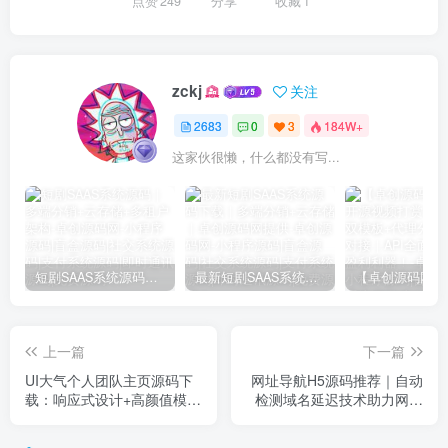
点赞
249
分享
收藏
1
zckj
关注
2683
0
3
184W+
这家伙很懒，什么都没有写...
短剧SAAS系统源码｜多端分销+云存储+多租户架构
最新短剧SAAS系统源码下载｜多端分销+云存储｜卓创源码网提供
上一篇
下一篇
UI大气个人团队主页源码下
网址导航H5源码推荐｜自动
载：响应式设计+高颜值模
检测域名延迟技术助力网站
板，轻松打造专业形象！
转化率飙升