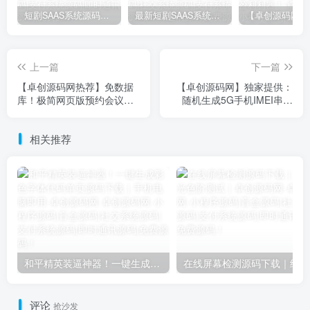
短剧SAAS系统源码｜多端分销+云存储+多租户架构
最新短剧SAAS系统源码下载｜多端分销+云存储｜卓创源码网提供
上一篇
下一篇
【卓创源码网热荐】免数据
【卓创源码网】独家提供：
库！极简网页版预约会议室
随机生成5G手机IMEI串码
系统源码 | 即开即用+状态屏
HTML单文件源码 - 免部
显示 | 预约管理+支持二次开
署、纯静态的轻量级测试工
相关推荐
发
具​
和平精英装逼神器！一键生成彩色字体代码单页源码下载｜手机电脑即用-卓创源码网
在
评论
抢沙发