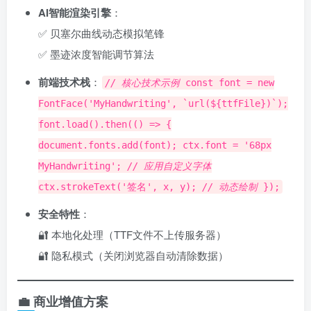
AI智能渲染引擎
：
✅ 贝塞尔曲线动态模拟笔锋
✅ 墨迹浓度智能调节算法
前端技术栈
：
// 核心技术示例
const font = new
FontFace('MyHandwriting', `url(${ttfFile})`);
font.load().then(() => {
document.fonts.add(font); ctx.font = '68px
MyHandwriting';
// 应用自定义字体
ctx.strokeText('签名', x, y);
// 动态绘制
});
安全特性
：
🔐 本地化处理（TTF文件不上传服务器）
🔐 隐私模式（关闭浏览器自动清除数据）
💼 商业增值方案