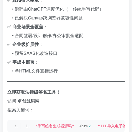
真AI技术生成
• 源码由ChatGPT深度优化（非传统手写代码）
• 已解决Canvas跨浏览器兼容性问题
✅ ​
商业场景全覆盖
：
• 合同签署/设计创作/办公审批全适配
✅ ​
企业级扩展性
：
• 预留SAAS化改造接口
✅ ​
零成本部署
：
• 单HTML文件直接运行
立即获取法律级签名工具！​
访问 ​
卓创源码网
搜索关键词：
1.  
"手写签名生成器源码"
<
br
>
2.
"TTF导入电子签名