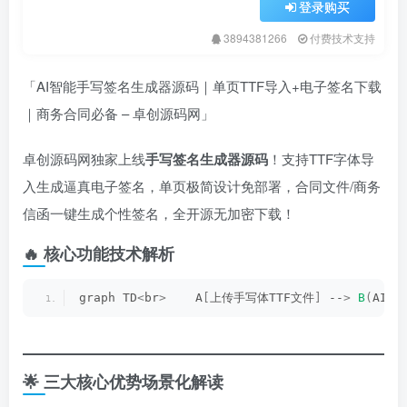
登录购买
3894381266
付费技术支持
「AI智能手写签名生成器源码｜单页TTF导入+电子签名下载
｜商务合同必备 – 卓创源码网」
卓创源码网独家上线
手写签名生成器源码
！支持TTF字体导
入生成逼真电子签名，单页极简设计免部署，合同文件/商务
信函一键生成个性签名，全开源无加密下载！
🔥 核心功能技术解析
graph TD
<
br
>
    A
[
上传手写体TTF文件
]
 --
>
B
(
AI智
🌟 三大核心优势场景化解读