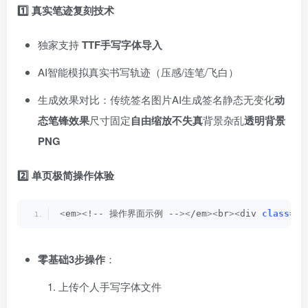
1️⃣ 真实笔迹复刻技术
独家支持 ​
TTF手写字体导入
AI智能模拟真实书写轨迹（压感/连笔/飞白）
生成效果对比：传统签名图片AI生成签名静态无变化​
动
态笔锋效果
尺寸固定​
自由缩放不失真
背景杂乱​
透明背景
PNG
2️⃣ 单页极简操作体验
<
em
><
!-- 操作界面示例 --
><
/em
><
br
><
div 
class
=
"s
零基础3步操作
：
上传个人手写字体文件