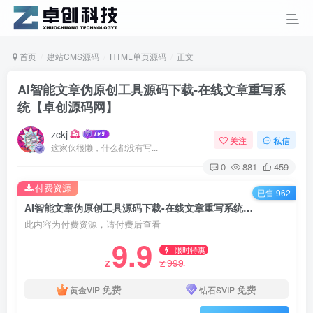
首页
建站CMS源码
HTML单页源码
正文
AI智能文章伪原创工具源码下载-在线文章重写系
统【卓创源码网】
zckj
关注
私信
这家伙很懒，什么都没有写...
0
881
459
付费资源
已售 962
AI智能文章伪原创工具源码下载-在线文章重写系统【卓创源码网】
此内容为付费资源，请付费后查看
9.9
限时特惠
999
Z
Z
免费
免费
黄金VIP
钻石SVIP