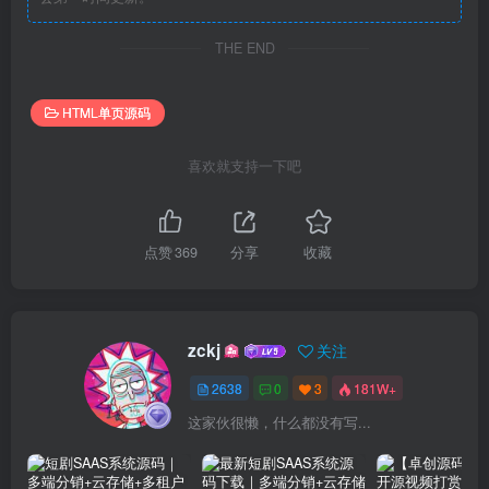
THE END
HTML单页源码
喜欢就支持一下吧
点赞
369
分享
收藏
zckj
关注
2638
0
3
181W+
这家伙很懒，什么都没有写...