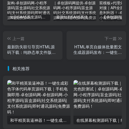
短剧SAAS系统源码｜多端分销+云存储+多租户架构
最新短剧SAAS系统源码下载｜多端分销+云存储｜卓创源码网提供
上一篇
下一篇
最新防失联引导页HTML源
HTML单页自媒体批量图文
码下载：纯静态单文件版，
生成器源码发布：一键生成
index.html一键修改即用
+智能编辑+批量导出
相关推荐
和平精英装逼神器！一键生成彩色字体代码单页源码下载｜手机电脑即用-卓创源码网
在