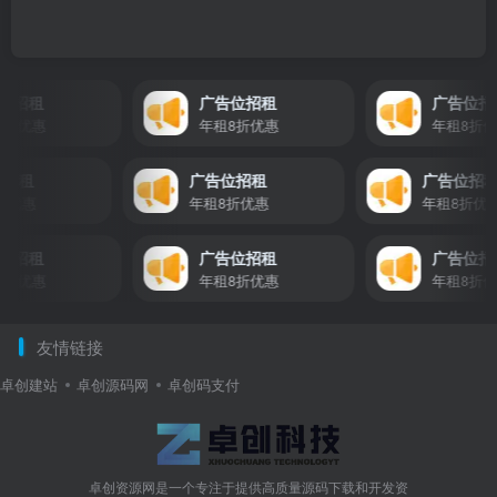
招租
广告位招租
广告位招租
优惠
年租8折优惠
年租8折优惠
告位招租
广告位招租
广告位
租8折优惠
年租8折优惠
年租8
招租
广告位招租
广告位招租
优惠
年租8折优惠
年租8折优惠
友情链接
卓创建站
卓创源码网
卓创码支付
卓创资源网是一个专注于提供高质量源码下载和开发资