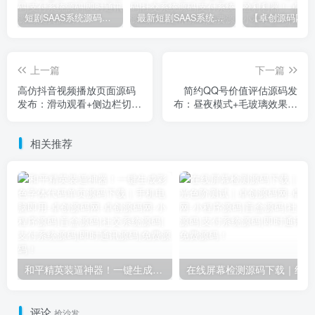
短剧SAAS系统源码｜多端分销+云存储+多租户架构
最新短剧SAAS系统源码下载｜多端分销+云存储｜卓创源码网提供
上一篇
下一篇
高仿抖音视频播放页面源码
简约QQ号价值评估源码发
发布：滑动观看+侧边栏切换
布：昼夜模式+毛玻璃效果｜
｜支持JSON/TEXT/VIDEO
单页上传即用
多格式输出
相关推荐
和平精英装逼神器！一键生成彩色字体代码单页源码下载｜手机电脑即用-卓创源码网
在
评论
抢沙发