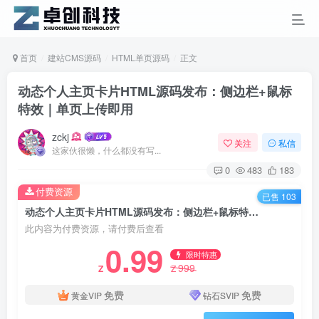
首页
建站CMS源码
HTML单页源码
正文
动态个人主页卡片HTML源码发布：侧边栏+鼠标
特效｜单页上传即用
zckj
关注
私信
这家伙很懒，什么都没有写...
0
483
183
付费资源
已售 103
动态个人主页卡片HTML源码发布：侧边栏+鼠标特效｜单页上传即用
此内容为付费资源，请付费后查看
0.99
限时特惠
999
Z
Z
免费
免费
黄金VIP
钻石SVIP