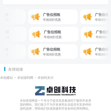
招租
广告位招租
广告位招租
优惠
年租8折优惠
年租8折优惠
告位招租
广告位招租
广告位
租8折优惠
年租8折优惠
年租8
招租
广告位招租
广告位招租
优惠
年租8折优惠
年租8折优惠
友情链接
卓创建站
卓创源码网
卓创码支付
卓创资源网是一个专注于提供高质量源码下载和开发资
源的网站。我们致力于为开发者和企业提供丰富多样的
源码选择，帮助他们快速搭建和开发各种应用和网站。