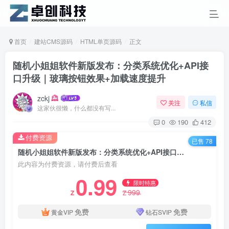
首页
建站CMS源码
HTML单页源码
正文
随机小姐姐软件新版发布：分类系统优化+API接
口升级｜玻璃按钮效果+加载速度提升
zckj
关注
私信
这家伙很懒，什么都没有写...
0
190
412
付费资源
已售 78
随机小姐姐软件新版发布：分类系统优化+API接口升级｜玻璃按钮效果+加载速度提升
此内容为付费资源，请付费后查看
0.99
限时特惠
999
Z
Z
免费
免费
黄金VIP
钻石SVIP