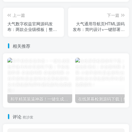
上一篇
下一篇
大气数字权益官网源码发
大气通用导航页HTML源码
布：两款企业级模板｜整洁
发布：简约设计+一键部署｜
排版+极简部署｜index.html
index.html可自定义链接
一键修改
相关推荐
和平精英装逼神器！一键生成彩色字体代码单页源码下载｜手机电脑即用-卓创源码网
在
评论
抢沙发