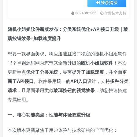
登录购买
3894381266
付费技术支持
随机小姐姐软件新版发布：分类系统优化+API接口升级｜玻
璃按钮效果+加载速度提升
想要一款界面美观、响应迅速且接口稳定的随机小姐姐软件
吗？卓创源码网为您带来全新升级的
随机小姐姐软件
！本次
更新重点
优化了分类系统
，显著
提升了加载速度
，并全面
更
新了API接口
。软件采用
统一的API入口
设计，支持
多种分类
请求
，且界面采用类似
玻璃按钮的视觉效果
，助您快速搭建
专属应用。
一、核心功能亮点：性能与体验双重升级
本次版本更新聚焦于用户体验与技术架构的全面优化：