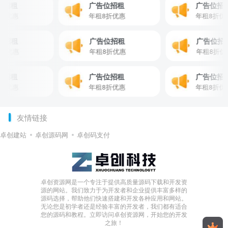
租
广告位招租
广告位招租
惠
年租8折优惠
年租8折优惠
广告位招租
广告位招租
广告
年租8折优惠
年租8折优惠
年租8
租
广告位招租
广告位招租
惠
年租8折优惠
年租8折优惠
友情链接
卓创建站
卓创源码网
卓创码支付
卓创资源网是一个专注于提供高质量源码下载和开发资
源的网站。我们致力于为开发者和企业提供丰富多样的
源码选择，帮助他们快速搭建和开发各种应用和网站。
无论您是初学者还是经验丰富的开发者，我们都有适合
您的源码和教程。立即访问卓创资源网，开始您的开发
之旅！