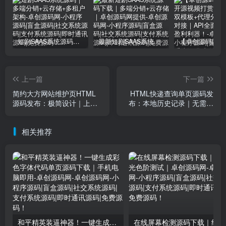
短剧SAAS系统源码｜多端分销+云存储+多租户架构
最新短剧SAAS系统源码下载｜多端分销+云存储｜卓创源码网提供
上一篇
下一篇
简约大方网站维护页HTML
HTML快递查询单页源码发
源码发布：极简设计｜上传
布：本地历史记录｜无需数
即用｜index.html可自定义信
据库｜上传即用
息
相关推荐
和平精英装逼神器！一键生成彩色字体代码单页源码下载｜手机电脑即用-卓创源码网
在