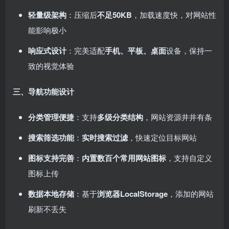
轻量级架构
：压缩后
不足50KB
，加载速度快，对网站性
能影响极小
响应式设计
：完美适配
手机、平板、桌面
设备，保持一
致的视觉体验
三、导航功能设计
分类管理便捷
：支持
多级分类结构
，网站资源井井有条
搜索筛选功能
：
实时搜索过滤
，快速定位目标网站
图标支持完善
：
内置数百个常用网站图标
，支持自定义
图标上传
数据本地存储
：基于
浏览器LocalStorage
，添加的网站
刷新不丢失