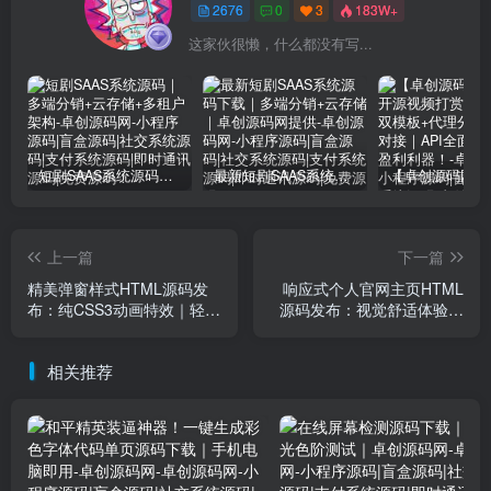
2676
0
3
183W+
这家伙很懒，什么都没有写...
短剧SAAS系统源码｜多端分销+云存储+多租户架构
最新短剧SAAS系统源码下载｜多端分销+云存储｜卓创源码网提供
上一篇
下一篇
精美弹窗样式HTML源码发
响应式个人官网主页HTML
布：纯CSS3动画特效｜轻量
源码发布：视觉舒适体验｜
级公告提示框｜多场景适用
加载动画特效｜多终端完美
解决方案
适配
相关推荐