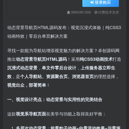
登录购买
3894381266
付费技术支持
动态背景导航页HTML源码发布：视觉沉浸式体验｜纯CSS3
动画特效｜零后台单页解决方案
寻找一款能为导航站增添视觉魅力的解决方案？卓创源码网
推出
动态背景导航页HTML源码
！采用
纯CSS3动画技术
打造
沉浸式动态背景
，
单文件零后台设计
，
上传服务器立即生
效
，是
个人导航站、资源聚合页、浏览器首页
的理想选择，
视觉出众，部署简单
！
一、视觉设计亮点：动态背景与实用性的完美结合
这款
视觉系导航页面
在美学与功能上取得良好平衡：
多层次动态背景
：
前景粒子动画+中景流动效果+远景渐