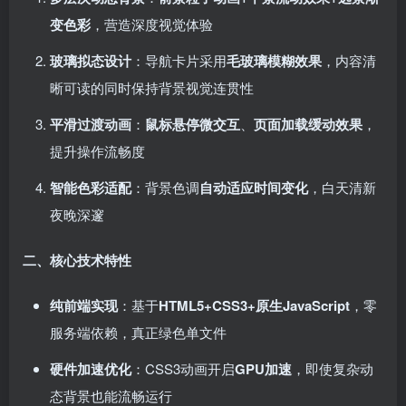
变色彩
，营造深度视觉体验
玻璃拟态设计
：导航卡片采用
毛玻璃模糊效果
，内容清
晰可读的同时保持背景视觉连贯性
平滑过渡动画
：
鼠标悬停微交互
、
页面加载缓动效果
，
提升操作流畅度
智能色彩适配
：背景色调
自动适应时间变化
，白天清新
夜晚深邃
二、核心技术特性
纯前端实现
：基于
HTML5+CSS3+原生JavaScript
，零
服务端依赖，真正绿色单文件
硬件加速优化
：CSS3动画开启
GPU加速
，即使复杂动
态背景也能流畅运行