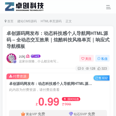
首页
建站CMS源码
HTML单页源码
正文
卓创源码网发布：动态科技感个人导航网HTML源
码 – 全动态交互效果｜炫酷科技风格单页｜响应式
导航模板
zckj
关注
私信
这家伙很懒，什么都没有写...
0
128
323
付费资源
已售 632
卓创源码网发布：动态科技感个人导航网HTML源码 – 全动态交互效果｜炫酷科技风格单页｜响应式导航模板
此内容为付费资源，请付费后查看
0.99
限时特惠
999
Z
Z
免费
免费
黄金VIP
钻石SVIP