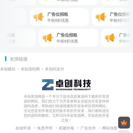
位招租
广告位招租
广告位招
8折优惠
年租8折优惠
年租8折
位招租
广告位招租
广告位招
折优惠
年租8折优惠
年租8折优
友情链接
卓创建站
卓创源码网
卓创码支付
卓创资源网是一个专注于提供高质量源码下载和开发资
源的网站。我们致力于为开发者和企业提供丰富多样的
源码选择，帮助他们快速搭建和开发各种应用和网站。
无论您是初学者还是经验丰富的开发者，我们都有适合
您的源码和教程。立即访问卓创资源网，开始您的开发
之旅！
友链申请
免责声明
搭建价格
广告合作
网站地图