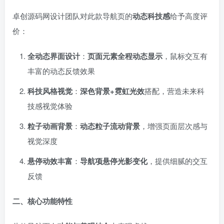
卓创源码网设计团队对此款导航页的
动态科技感
给予高度评
价：
全动态界面设计
：
页面元素全程动态显示
，鼠标交互有
丰富的动态反馈效果
科技风格视觉
：
深色背景+霓虹光效
搭配，营造未来科
技感视觉体验
粒子动画背景
：
动态粒子流动背景
，增强页面层次感与
视觉深度
悬停动效丰富
：
导航项悬停光影变化
，提供细腻的交互
反馈
二、核心功能特性