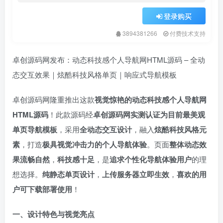
登录购买
3894381266
付费技术支持
卓创源码网发布：动态科技感个人导航网HTML源码 – 全动
态交互效果｜炫酷科技风格单页｜响应式导航模板
卓创源码网隆重推出这款
视觉惊艳的动态科技感个人导航网
HTML源码
！此款源码经
卓创源码网实测认证为目前最美观
单页导航模板
，采用
全动态交互设计
，融入
炫酷科技风格元
素
，打造
极具视觉冲击力的个人导航体验
。页面
整体动态效
果流畅自然
，
科技感十足
，是
追求个性化导航体验用户
的理
想选择。
纯静态单页设计
，
上传服务器立即生效
，
喜欢的用
户可下载部署使用
！
一、设计特色与视觉亮点