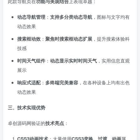
此款导航页在
功能与美观结合
上表现卓越：
动态导航管理
：
支持多分类动态导航
，图标与文字均有
动态效果
搜索框动效
：
聚焦时搜索框动态扩展
，提升搜索体验科
技感
时间天气组件
：
动态显示实时时间天气
，实用信息直观
展示
响应式适配
：
多终端完美兼容
，在各种设备上均有出色
动态效果
三、技术实现优势
卓创源码网验证的
技术亮点
：
CSS3动画技术
：大量使用
CSS3变换、过渡、动画
属