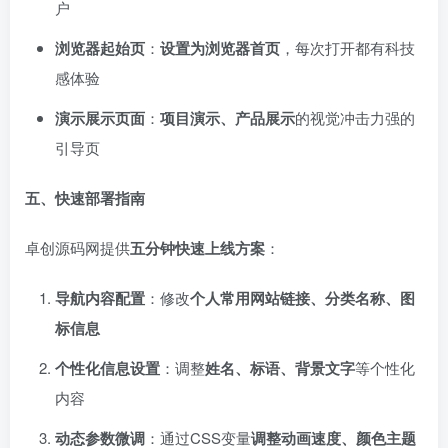
户
浏览器起始页
：
设置为浏览器首页
，每次打开都有科技
感体验
演示展示页面
：
项目演示、产品展示
的视觉冲击力强的
引导页
五、快速部署指南
卓创源码网提供
五分钟快速上线方案
：
导航内容配置
：修改
个人常用网站链接、分类名称、图
标信息
个性化信息设置
：调整
姓名、标语、背景文字
等个性化
内容
动态参数微调
：通过CSS变量
调整动画速度、颜色主题