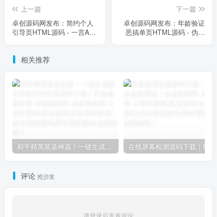
上一篇
下一篇
卓创源码网发布：简约个人
卓创源码网发布：年龄验证
引导页HTML源码 - 一言API
恶搞单页HTML源码 - 伪正
随机文字｜极简风格｜个人
式验证页面+恶搞视频播放｜
主页模板
响应式整蛊页面模板
相关推荐
和平精英装逼神器！一键生成彩色字体代码单页源码下载｜手机电脑即用-卓创源码网
在
评论
抢沙发
请登录后发表评论