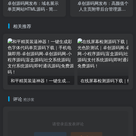
卓创源码网发布：域名展示
卓创源码网发布：高颜值个
单页网站HTML源码 - 简洁
人主页附带后台管理源码 -
现代设计｜个人域名收藏展
无数据库设计｜音乐背景自
示平台｜导航链接聚合模板
定义｜简约美学单页模板
相关推荐
和平精英装逼神器！一键生成彩色字体代码单页源码下载｜手机电脑即用-卓创源码网
在
评论
抢沙发
请登录后发表评论