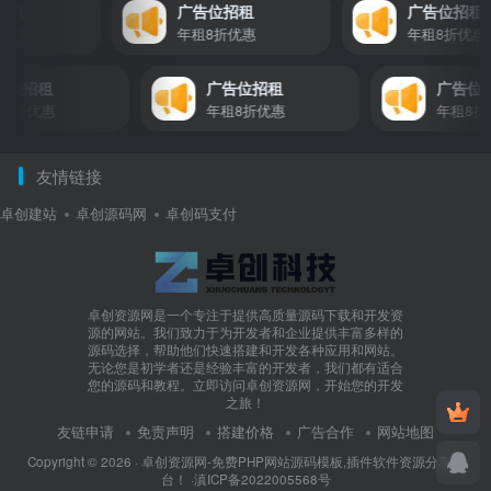
告位招租
广告位招租
广告位
8折优惠
年租8折优惠
年租8折
招租
广告位招租
广告位招租
折优惠
年租8折优惠
年租8折优
友情链接
卓创建站
卓创源码网
卓创码支付
卓创资源网是一个专注于提供高质量源码下载和开发资
源的网站。我们致力于为开发者和企业提供丰富多样的
源码选择，帮助他们快速搭建和开发各种应用和网站。
无论您是初学者还是经验丰富的开发者，我们都有适合
您的源码和教程。立即访问卓创资源网，开始您的开发
之旅！
友链申请
免责声明
搭建价格
广告合作
网站地图
Copyright © 2026 ·
卓创资源网-免费PHP网站源码模板,插件软件资源分享平
台！
·
滇ICP备2022005568号