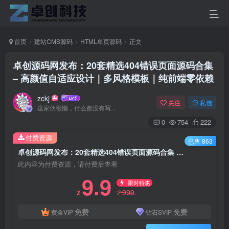
首页
建站CMS源码
HTML单页源码
正文
卓创源码网发布：20套精选404错误页面源码合集
– 高颜值自适应设计｜多风格模板｜纯前端零依赖
zckj
关注
私信
这家伙很懒，什么都没有写...
0
754
222
付费资源
已售 863
卓创源码网发布：20套精选404错误页面源码合集 – 高颜值自适应设计｜多风格模板｜纯前端零依赖
此内容为付费资源，请付费后查看
9.9
限时特惠
999
Z
Z
免费
免费
黄金VIP
钻石SVIP