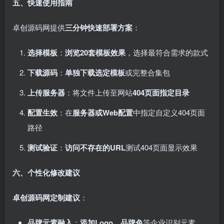
五、快速使用指南
卓创源码网提供
三分钟快速部署方案
：
选择模板
：
浏览20套模板效果
，选择最符合需求的款式
下载源码
：
单独下载选定模板
或完整合集包
上传服务器
：将文件上传至网站
404页面指定目录
配置生效
：在
服务器或Web配置
中指定自定义404页面
路径
测试验证
：
访问不存在的URL
测试404页面显示效果
六、个性化修改建议
卓创源码网定制建议
：
品牌元素融入
：
添加Logo、品牌色
等企业识别元素