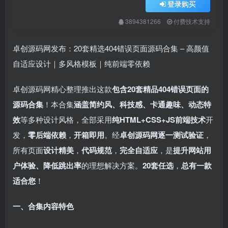
登录购买
3894381266
付费技术支持
卓创源码网发布：20套精选404错误页面源码合集 – 高颜值
自适应设计｜多风格模板｜纯前端零依赖
卓创源码网精心整理推出这款
包含20套精品404错误页面的
源码合集
！本合集
涵盖简约风、科技感、卡通趣味、动态特
效
等多种设计风格，全部采用
纯HTML+CSS+JS前端技术
开
发，
零后端依赖
，
开箱即用
。经
卓创源码网逐一测试验证
，
所有页面
设计精美
，
代码规范
，
完全自适应
，是
提升网站用
户体验、降低跳出率
的理想解决方案。
20套任选
，
总有一款
适合您
！
一、合集内容特色