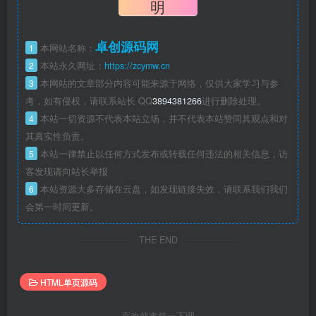
明
卓创源码网
1
本网站名称：
2
本站永久网址：
https://zcymw.cn
3
本网站的文章部分内容可能来源于网络，仅供大家学习与参
考，如有侵权，请联系站长 QQ
3894381266
进行删除处理。
4
本站一切资源不代表本站立场，并不代表本站赞同其观点和对
其真实性负责。
5
本站一律禁止以任何方式发布或转载任何违法的相关信息，访
客发现请向站长举报
6
本站资源大多存储在云盘，如发现链接失效，请联系我们我们
会第一时间更新。
THE END
HTML单页源码