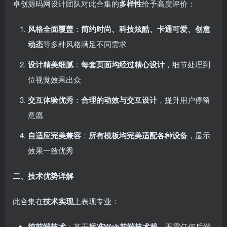
卓创源码网设计团队对此合集的
多样性
给予高度评价：
风格全面覆盖
：
简约时尚、科技炫酷、卡通可爱、创意
动态
等多种风格满足不同需求
设计精美细腻
：
每套页面均经过精心设计
，细节处理到
位视觉效果出众
交互体验优秀
：
合理的动效与交互设计
，提升用户停留
意愿
自适应完美兼容
：
所有模板均完美适配各种设备
，显示
效果一致优秀
二、技术优势详解
此合集在
技术实现
上表现专业：
纯前端技术
：基于
标准Web前端技术栈
，无需任何后端