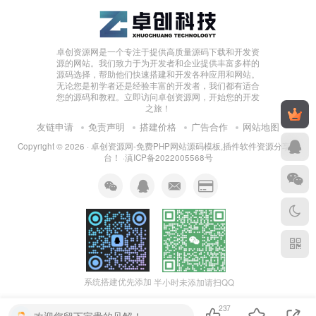
卓创资源网是一个专注于提供高质量源码下载和开发资
源的网站。我们致力于为开发者和企业提供丰富多样的
源码选择，帮助他们快速搭建和开发各种应用和网站。
无论您是初学者还是经验丰富的开发者，我们都有适合
您的源码和教程。立即访问卓创资源网，开始您的开发
之旅！
友链申请
免责声明
搭建价格
广告合作
网站地图
Copyright © 2026 ·
卓创资源网-免费PHP网站源码模板,插件软件资源分享平
台！
·
滇ICP备2022005568号
系统搭建优先添加
半小时未添加请扫QQ
237
欢迎您留下宝贵的见解！