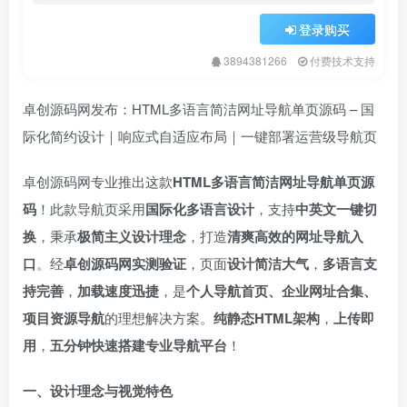
登录购买
3894381266
付费技术支持
卓创源码网发布：HTML多语言简洁网址导航单页源码 – 国
际化简约设计｜响应式自适应布局｜一键部署运营级导航页
卓创源码网专业推出这款
HTML多语言简洁网址导航单页源
码
！此款导航页采用
国际化多语言设计
，支持
中英文一键切
换
，秉承
极简主义设计理念
，打造
清爽高效的网址导航入
口
。经
卓创源码网实测验证
，页面
设计简洁大气
，
多语言支
持完善
，
加载速度迅捷
，是
个人导航首页、企业网址合集、
项目资源导航
的理想解决方案。
纯静态HTML架构
，
上传即
用
，
五分钟快速搭建专业导航平台
！
一、设计理念与视觉特色