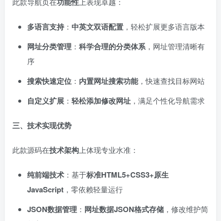
此款导航页在
功能性
上表现卓越：
多语言支持
：
中英文双语配置
，轻松扩展更多语言版本
网址分类管理
：
科学合理的分类体系
，网址管理清晰有
序
搜索快速定位
：
内置网址搜索功能
，快速查找目标网站
自定义扩展
：
轻松添加修改网址
，满足个性化导航需求
三、技术实现优势
此款源码在
技术架构
上体现专业水准：
纯前端技术
：基于
标准HTML5+CSS3+原生
JavaScript
，零依赖轻量运行
JSON数据管理
：
网址数据JSON格式存储
，修改维护简