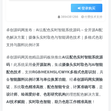
登录购买
3894381266
付费技术支持
卓创源码网发布：AI云配色实时智能系统源码 – 全开源AI配
色解决方案｜摄像头实时取色与智能调色技术｜多格式色彩
支持与颜料比例计算
卓创源码网其他精品源码板块推出
AI云配色实时智能系统源
码
！此系统采用
全开源架构
，集成
摄像头实时取色与AI智能
配色技术
，支持
RGB/HEX/HSL/CMYK多格式色彩识别
，具
备
智能颜料比例计算与单位换算功能
。经
卓创源码网实测验
证
，系统
取色精准高效
，
配色智能专业
，
计算准确可靠
，是
设计师、绘画爱好者、色彩研究机构
的理想配色解决方案。
AI技术赋能
，
实时取色智能
，
助力色彩工作精准高效
！