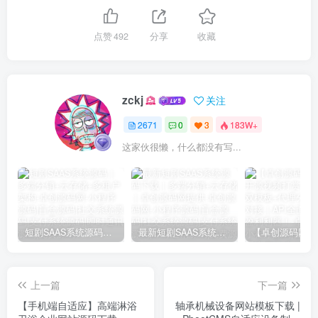
点赞
492
分享
收藏
zckj
关注
2671
0
3
183W+
这家伙很懒，什么都没有写...
短剧SAAS系统源码｜多端分销+云存储+多租户架构
最新短剧SAAS系统源码下载｜多端分销+云存储｜卓创源码网提供
上一篇
下一篇
【手机端自适应】高端淋浴
轴承机械设备网站模板下载 |