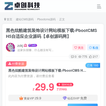
首页
建站CMS源码
Pbootcms源码
正文
黑色炫酷建筑装饰设计网站模板下载-PbootCMS
H5自适应企业源码【卓创源码网】
zckj
关注
私信
这家伙很懒，什么都没有写...
0
775
217
付费资源
已售 193
黑色炫酷建筑装饰设计网站模板下载-PbootCMS H5自适应企业源码【卓创源码网】
此内容为付费资源，请付费后查看
29.9
限时特惠
2999
Z
Z
9.9
免费
黄金VIP
Z
钻石SVIP