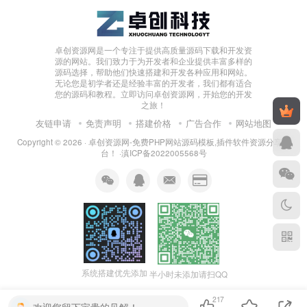
卓创资源网是一个专注于提供高质量源码下载和开发资
源的网站。我们致力于为开发者和企业提供丰富多样的
源码选择，帮助他们快速搭建和开发各种应用和网站。
无论您是初学者还是经验丰富的开发者，我们都有适合
您的源码和教程。立即访问卓创资源网，开始您的开发
之旅！
友链申请
免责声明
搭建价格
广告合作
网站地图
Copyright © 2026 ·
卓创资源网-免费PHP网站源码模板,插件软件资源分享平
台！
·
滇ICP备2022005568号
系统搭建优先添加
半小时未添加请扫QQ
217
欢迎您留下宝贵的见解！