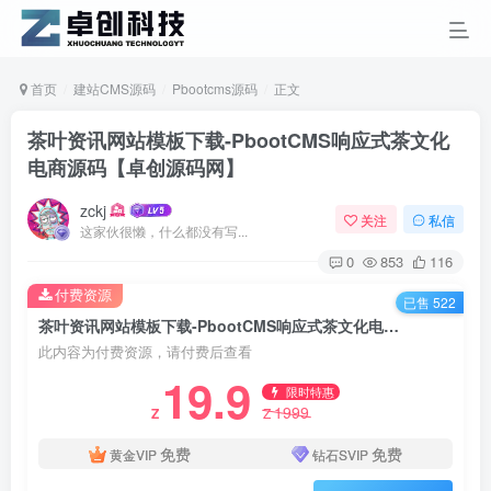
首页
建站CMS源码
Pbootcms源码
正文
茶叶资讯网站模板下载-PbootCMS响应式茶文化
电商源码【卓创源码网】
zckj
关注
私信
这家伙很懒，什么都没有写...
0
853
116
付费资源
已售 522
茶叶资讯网站模板下载-PbootCMS响应式茶文化电商源码【卓创源码网】
此内容为付费资源，请付费后查看
19.9
限时特惠
1999
Z
Z
免费
免费
黄金VIP
钻石SVIP