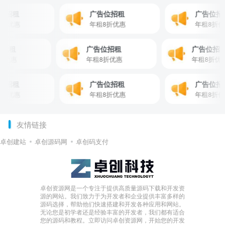
招租
广告位招租
广告位招租
优惠
年租8折优惠
年租8折优惠
告位招租
广告位招租
广告位
租8折优惠
年租8折优惠
年租8折
招租
广告位招租
广告位招租
优惠
年租8折优惠
年租8折优惠
友情链接
卓创建站
卓创源码网
卓创码支付
卓创资源网是一个专注于提供高质量源码下载和开发资
源的网站。我们致力于为开发者和企业提供丰富多样的
源码选择，帮助他们快速搭建和开发各种应用和网站。
无论您是初学者还是经验丰富的开发者，我们都有适合
您的源码和教程。立即访问卓创资源网，开始您的开发