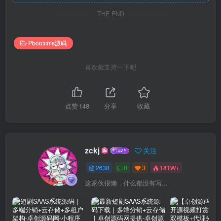
THE END
Pbootcms源码
喜欢就支持一下吧
点赞
148
分享
收藏
zckj
关注
2638
0
3
181W+
这家伙很懒，什么都没有写...