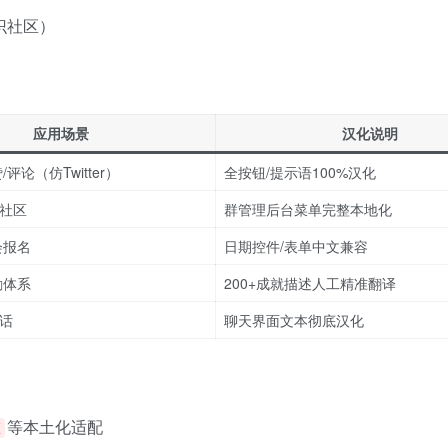
识社区）
应用场景
汉化说明
评论（仿Twitter）
全按钮/提示语100%汉化
社区
群管理后台菜单完整本地化
会报名
日期控件/表单中文兼容
励体系
200+成就描述人工精准翻译
话
聊天界面文本彻底汉化
等本土化适配
态