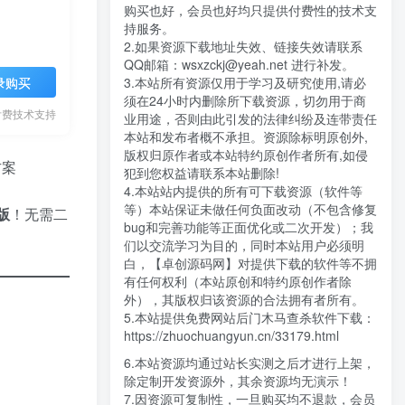
购买也好，会员也好均只提供付费性的技术支
持服务。
2.如果资源下载地址失效、链接失效请联系
QQ邮箱：wsxzckj@yeah.net 进行补发。
3.本站所有资源仅用于学习及研究使用,请必
录购买
须在24小时内删除所下载资源，切勿用于商
付费技术支持
业用途，否则由此引发的法律纠纷及连带责任
本站和发布者概不承担。资源除标明原创外,
版权归原作者或本站特约原创作者所有,如侵
方案
犯到您权益请联系本站删除!
4.本站站内提供的所有可下载资源（软件等
等）本站保证未做任何负面改动（不包含修复
版
！无需二
bug和完善功能等正面优化或二次开发）；我
们以交流学习为目的，同时本站用户必须明
白，【卓创源码网】对提供下载的软件等不拥
有任何权利（本站原创和特约原创作者除
外），其版权归该资源的合法拥有者所有。
5.本站提供免费网站后门木马查杀软件下载：
https://zhuochuangyun.cn/33179.html
6.本站资源均通过站长实测之后才进行上架，
除定制开发资源外，其余资源均无演示！
7.因资源可复制性，一旦购买均不退款，会员