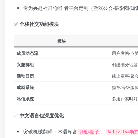
专为兴趣社群/创作者平台定制（游戏公会/摄影圈/知
✅ ​
全栈社交功能模块
模块
成员动态流
用户发帖/点赞/
兴趣群组
创建细分话题
活动日历
线上赛事/聚
成就系统
勋章/等级激
私信系统
多用户实时对
✅ ​
中文语言包深度优化
突破机械翻译：术语库含
、
群组≈圈子
Activity≈动