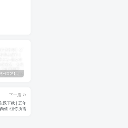
【卓创源码网首发】全开源视频打赏系统源码｜双模板+代理分站+易支付对接｜API全面修复｜站长盈利利器！​
CRMEB 知识付费系统源码 v1.4.4
卓创源码网发布：CRMEB知识付费系统v1.4.4全开源无加密源码，支持直播弹幕/会员分销！​
下一篇
主题下载 | 五年
高颜值+懂你所需