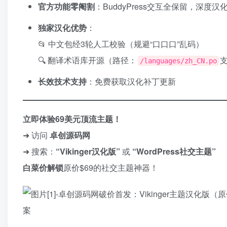
官方功能零阉割
：BuddyPress交互全保留，深度汉
独家汉化优势
：
📂 中文包经3轮人工校验（规避“口口口”乱码）
🔍 翻译术语库开源（路径：
/languages/zh_CN.po
长效技术支持
：免费获取汉化补丁更新
立即体验69美元顶流主题！​
➜ 访问 ​
卓创源码网
➜ 搜索：​
​“Vikinger汉化版”​
或 ​
​“WordPress社交主题”​
白菜价解锁
原价$69的社交主题神器！