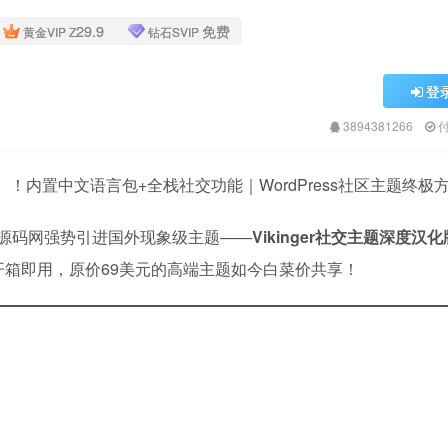
29.9
免费
黄金VIP
Z
钻石SVIP
登
3894381266
元）！内置中文语言包+全栈社交功能｜WordPress社区主题终极
卓创源码网强势引进国外现象级主题——
Vikinger社交主题深度汉化
开箱即用，原价69美元的高端主题如今白菜价共享！