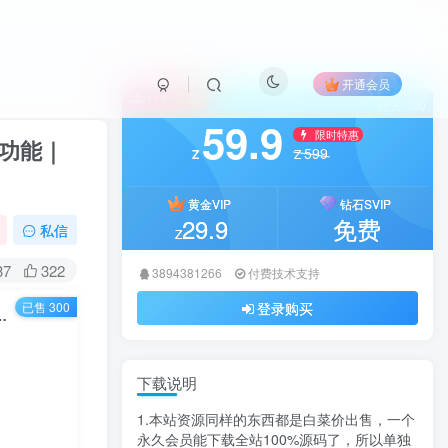
开通会员
付费资源
已售 300
59.9
限时特惠
交功能｜
599
Z
Z
黄金VIP
钻石SVIP
29.9
免费
私信
Z
37
322
3894381266
付费技术支持
已售 300
登录购买
！内置中文语言包+全栈社交功能｜WordPress社区主题终极方案
下载说明
1.本站资源同样的东西都是白菜价出售，一个
永久会员能下载全站100%源码了，所以单独