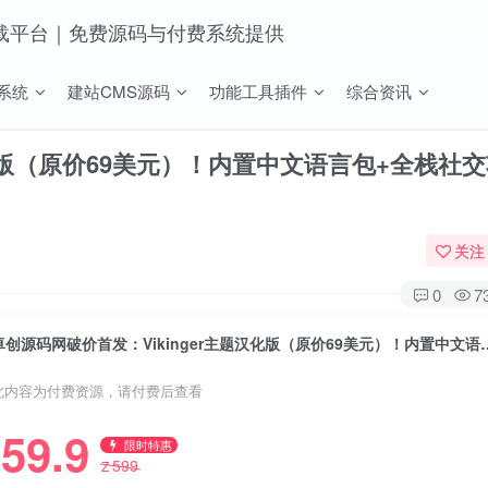
系统
建站CMS源码
功能工具插件
综合资讯
汉化版（原价69美元）！内置中文语言包+全栈社
关注
0
7
卓创源码网破价首发：Vikinger主题汉化版（原价69美元）
此内容为付费资源，请付费后查看
59.9
限时特惠
599
Z