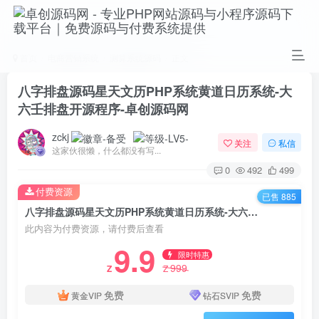
首页
电商营销系统
测算系统源码
正文
八字排盘源码星天文历PHP系统黄道日历系统-大
六壬排盘开源程序-卓创源码网
zckj
关注
私信
这家伙很懒，什么都没有写...
0
492
499
付费资源
已售 885
八字排盘源码星天文历PHP系统黄道日历系统-大六壬排盘开源程序-卓创源码网
此内容为付费资源，请付费后查看
9.9
限时特惠
999
Z
Z
免费
免费
黄金VIP
钻石SVIP