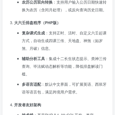
农历公历双向转换
：支持用户输入公历日期快速转
换为农历（含闰月处理），或反向查询历史日期。
大六壬排盘程序（PHP版）
复杂课式生成
：支持正时、活时、自定义六壬起课
方式，自动生成四课三传、天地盘、神煞（如岁
煞、月破）信息。
辅助分析工具
：集成十二长生状态提示、类神三传
查询、毕法赋动态解析等功能，降低排盘解读门
槛。
多语言适配
：默认中文界面，可扩展英语、西班牙
语等语言包，满足跨境用户需求。
开发者友好架构
：基于PHP 8.1+MySQL开发，兼容