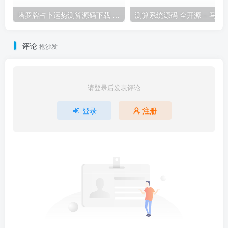
塔罗牌占卜运势测算源码下载 | 圣三角牌阵精准解读爱情财富事业
测算系统源码 全开源 – 马
评论
抢沙发
请登录后发表评论
登录
注册