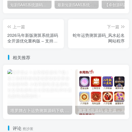
短剧SAAS系统源码｜多端分销+云存储+多租户架构
最新短剧SAAS系统源码下载｜多端分销+云存储｜卓创源码网提供
上一篇
下一篇
2026马年新版测算系统源码
蛇年运势测算源码_风水起名
全开源优化重构版 – 支持易
网站程序
支付+完整教程
相关推荐
塔罗牌占卜运势测算源码下载 | 圣三角牌阵精准解读爱情财富事业
测算系统源码 全开源 – 马
评论
抢沙发