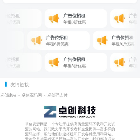
位招租
广告位招租
广告位招
8折优惠
年租8折优惠
年租8折
位招租
广告位招租
广告位招
折优惠
年租8折优惠
年租8折优
位招租
广告位招租
广告位招
8折优惠
年租8折优惠
年租8折
友情链接
卓创建站
卓创源码网
卓创码支付
卓创资源网是一个专注于提供高质量源码下载和开发资
源的网站。我们致力于为开发者和企业提供丰富多样的
源码选择，帮助他们快速搭建和开发各种应用和网站。
无论您是初学者还是经验丰富的开发者，我们都有适合