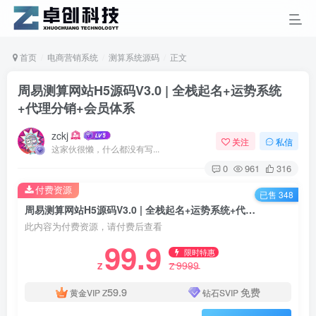
首页
电商营销系统
测算系统源码
正文
周易测算网站H5源码V3.0 | 全栈起名+运势系统
+代理分销+会员体系
zckj
关注
私信
这家伙很懒，什么都没有写...
0
961
316
付费资源
已售 348
周易测算网站H5源码V3.0 | 全栈起名+运势系统+代理分销+会员体系
此内容为付费资源，请付费后查看
99.9
限时特惠
9999
Z
Z
59.9
免费
黄金VIP
Z
钻石SVIP