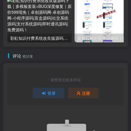
彩虹知识付费系统改良版源码下载｜多模板套装+BUG深度修复｜原价599现免｜卓创源码网
全新
评论
抢沙发
请登录后发表评论
登录
注册