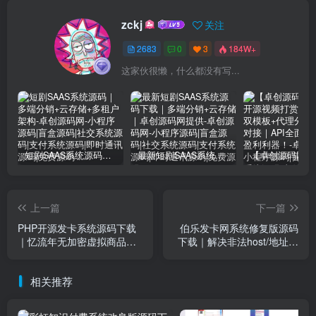
zckj
关注
2683
0
3
184W+
这家伙很懒，什么都没有写...
短剧SAAS系统源码｜多端分销+云存储+多租户架构
最新短剧SAAS系统源码下载｜多端分销+云存储｜卓创源码网提供
上一篇
下一篇
PHP开源发卡系统源码下载
伯乐发卡网系统修复版源码
｜忆流年无加密虚拟商品平
下载｜解决非法host/地址问
台｜卓创源码网极速部署版
题｜ThinkPHP伪静态配置指
南 | 卓创源码网
相关推荐