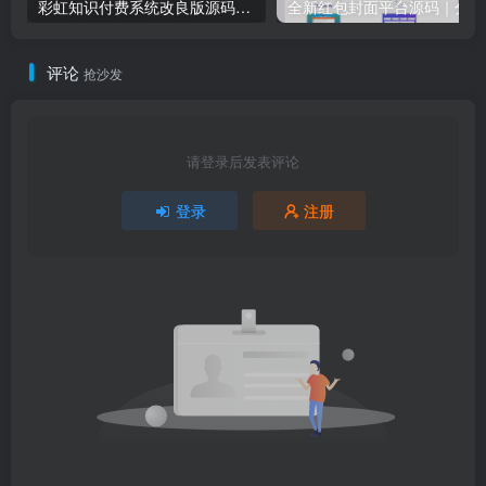
彩虹知识付费系统改良版源码下载｜多模板套装+BUG深度修复｜原价599现免｜卓创源码网
全新
评论
抢沙发
请登录后发表评论
登录
注册