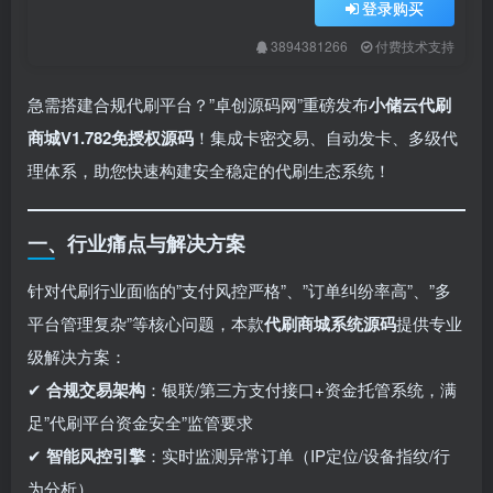
登录购买
3894381266
付费技术支持
急需搭建合规代刷平台？”卓创源码网”重磅发布
小储云代刷
商城V1.782免授权源码
！集成卡密交易、自动发卡、多级代
理体系，助您快速构建安全稳定的代刷生态系统！
一、行业痛点与解决方案
针对代刷行业面临的”支付风控严格”、”订单纠纷率高”、”多
平台管理复杂”等核心问题，本款
代刷商城系统源码
提供专业
级解决方案：
✔ ​
合规交易架构
：银联/第三方支付接口+资金托管系统，满
足”代刷平台资金安全”监管要求
✔ ​
智能风控引擎
：实时监测异常订单（IP定位/设备指纹/行
为分析）