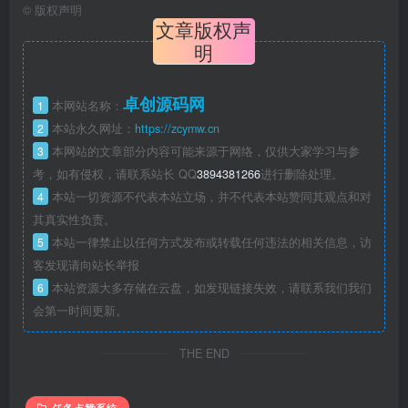
©
版权声明
文章版权声
明
卓创源码网
1
本网站名称：
2
本站永久网址：
https://zcymw.cn
3
本网站的文章部分内容可能来源于网络，仅供大家学习与参
考，如有侵权，请联系站长 QQ
3894381266
进行删除处理。
4
本站一切资源不代表本站立场，并不代表本站赞同其观点和对
其真实性负责。
5
本站一律禁止以任何方式发布或转载任何违法的相关信息，访
客发现请向站长举报
6
本站资源大多存储在云盘，如发现链接失效，请联系我们我们
会第一时间更新。
THE END
任务点赞系统