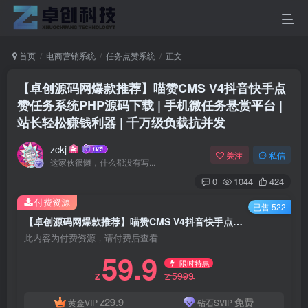
首页
电商营销系统
任务点赞系统
正文
【卓创源码网爆款推荐】喵赞CMS V4抖音快手点
赞任务系统PHP源码下载 | 手机微任务悬赏平台 |
站长轻松赚钱利器 | 千万级负载抗并发
zckj
关注
私信
这家伙很懒，什么都没有写...
0
1044
424
付费资源
已售 522
【卓创源码网爆款推荐】喵赞CMS V4抖音快手点赞任务系统PHP源码下载 | 手机微任务悬赏平台 | 站长轻松赚钱利器 | 千万级负载抗并发
此内容为付费资源，请付费后查看
59.9
限时特惠
5999
Z
Z
29.9
免费
黄金VIP
Z
钻石SVIP