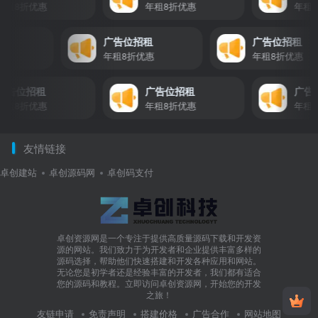
8折优惠
年租8折优惠
年租8折
招租
广告位招租
广告位招租
折优惠
年租8折优惠
年租8折优惠
告位招租
广告位招租
广告位
8折优惠
年租8折优惠
年租8折
友情链接
卓创建站
卓创源码网
卓创码支付
卓创资源网是一个专注于提供高质量源码下载和开发资
源的网站。我们致力于为开发者和企业提供丰富多样的
源码选择，帮助他们快速搭建和开发各种应用和网站。
无论您是初学者还是经验丰富的开发者，我们都有适合
您的源码和教程。立即访问卓创资源网，开始您的开发
之旅！
友链申请
免责声明
搭建价格
广告合作
网站地图