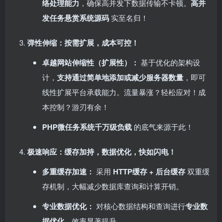
络处理能力
，确保高并发下数据传输不卡顿。​
高并
发任务悬赏系统源码
实至名归！
弹性伸缩：按需扩展，成本可控！​
卓越网站伸缩性（扩展性）：​
基于优化的架构设
计，​
支持通过简单地添加或减少服务器数量
，即可
线性扩展平台承载能力。流量暴涨？轻松应对！成
本控制？游刃有余！
PHP微任务系统千万级负载
的底气来源于此！
极速响应：缓存加持，数据优化，快如闪电！​
多重缓存加速：​
采用 ​
HTTP缓存 + 后台缓存
双重缓
存机制，大幅减少数据库查询和计算开销。
专业数据优化：​
对核心数据结构和查询进行
专业数
据优化
，效率显著提升。