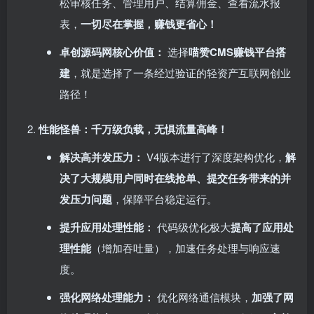
松审核任务、管理用户、结算佣金、查看流水报
表，​
一切尽在掌握，赚钱更省心！​
卓创源码网核心价值：​
选择
喵赞CMS赚钱平台搭
建
，就是选择了一条经过验证的轻资产互联网创业
路径！
性能怪兽：千万级负载，无惧流量高峰！​
解决高并发压力：​
V4版本进行了深度架构优化，​
解
决了大规模用户同时在线抢单、提交任务带来的并
发压力问题
，保障平台稳定运行。
提升应用处理性能：​
代码级优化极大
提高了应用处
理性能
​（增加吞吐量），加速任务处理与响应速
度。
强化网络处理能力：​
优化网络通信模块，​
加强了网