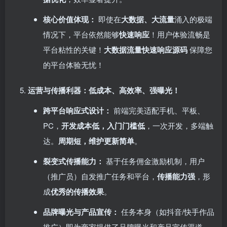
核心价值体现：​
即使在
大数据、大流量
涌入的极端
情况下，平台依然能够
快速响应
！用户体验流畅是
平台粘性的关键！​
大数据流量快速响应源码
保障您
的平台体验无忧！
运营与传播利器：低成本、高效率、强曝光！​
跨平台响应式设计：​
前端完美适配手机、平板、
PC，​
开发成本低，入门门槛低
，一次开发，多端触
达。​
周期短，维护更新简单
。
裂变式传播能力：​
基于任务佣金激励机制，用户
（推广员）自发推广任务和平台，​
传播能力强
，形
成
优秀的传播效果
。
品牌曝光与产品宣传：​
任务本身（如抖音/快手作品
推广）即为商家提供了品牌曝光和产品宣传渠道。