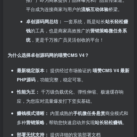
平台成为连接商家与用户的
流畅互动体验
桥梁。
卓创源码网总结：​
一套系统，既是站长
站长轻松赚
钱
的工具，也是商家高效推广的
营销策略微任务系
统
，更是千万推广员灵活创收的平台！
为什么选择卓创源码网的喵赞CMS V4？
最新稳定版本：​
提供经过市场验证的 ​
喵赞CMS V4 最新
PHP源码
，功能完整，稳定可靠。
性能为王：​
千万级负载优化、弹性伸缩、极速缓存响
应，为您应对流量爆发打下坚实基础。
赚钱模式清晰：​
内置成熟的
手机微任务悬赏
商业模式和
多种
营销策略
，帮助您快速启动并实现
站长轻松赚钱
。
部署无忧支持：​
提供详细的安装部署文档