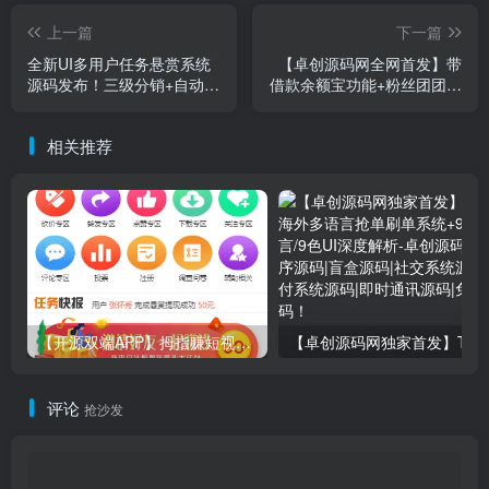
上一篇
下一篇
全新UI多用户任务悬赏系统
【卓创源码网全网首发】带
源码发布！三级分销+自动挂
借款余额宝功能+粉丝团团长
机助力短视频推广
分佣的任务悬赏抢单系统源
码 | 多级佣金体系源码下载
相关推荐
【开源双端APP】拇指赚短视频任务平台源码｜关注点赞+秒提现｜微信支付宝双支付｜卓创源码网独家
评论
抢沙发