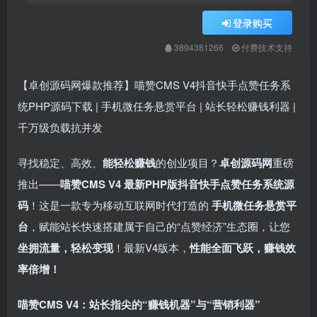
登录购买
3894381266
付费技术支持
【卓创源码网爆款推荐】喵赞CMS V4抖音快手点赞任务系
统PHP源码下载 | 手机微任务悬赏平台 | 站长轻松赚钱利器 |
千万级负载抗并发
寻找稳定、高效、
能轻松赚钱
的创业项目？
卓创源码网
重磅
推出——
喵赞CMS V4 最新PHP版抖音快手点赞任务系统源
码
！这是一款专为移动互联网时代打造的 ​
手机微任务悬赏平
台
，赋能站长快速搭建属于自己的“点赞经济”生态圈，让您
坐拥流量，轻松变现
！最新V4版本，​
性能全面飞跃，赚钱效
率倍增！​
喵赞CMS V4：站长指尖的“赚钱机器”与“营销利器”​