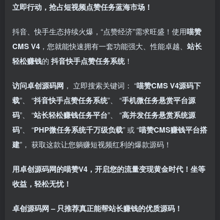
立即行动，抢占短视频点赞任务蓝海市场！​
抖音、快手生态持续火爆，“点赞经济”需求旺盛！使用
喵赞
CMS V4
，您就能快速拥有一套功能强大、性能卓越、
站长
轻松赚钱
的 ​
抖音快手点赞任务系统
！
访问卓创源码网
， 立即搜索关键词： “
喵赞CMS V4源码下
载
”、 “
抖音快手点赞任务系统
”、 “
手机微任务悬赏平台源
码
”、 “
站长轻松赚钱任务平台
”、 “
高并发任务悬赏系统源
码
”、 “
PHP微任务系统千万级负载
” 或 “
喵赞CMS赚钱平台搭
建
”， 获取这款让您躺赚短视频红利的爆款源码！
用卓创源码网的喵赞V4，开启您的流量变现黄金时代！坐等
收益，轻松无忧！​
卓创源码网 – 只推荐真正能帮站长赚钱的优质源码！