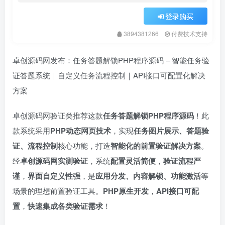
登录购买
3894381266
付费技术支持
卓创源码网发布：任务答题解锁PHP程序源码 – 智能任务验
证答题系统｜自定义任务流程控制｜API接口可配置化解决
方案
卓创源码网验证类推荐这款
任务答题解锁PHP程序源码
！此
款系统采用
PHP动态网页技术
，实现
任务图片展示、答题验
证、流程控制
核心功能，打造
智能化的前置验证解决方案
。
经
卓创源码网实测验证
，系统
配置灵活简便
，
验证流程严
谨
，
界面自定义性强
，是
应用分发、内容解锁、功能激活
等
场景的理想前置验证工具。
PHP原生开发
，
API接口可配
置
，
快速集成各类验证需求
！