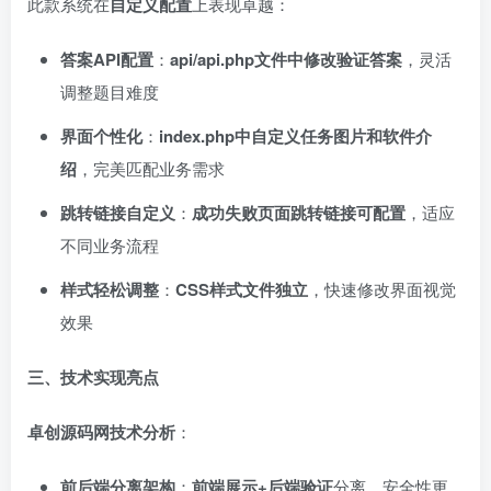
此款系统在
自定义配置
上表现卓越：
答案API配置
：
api/api.php文件中修改验证答案
，灵活
调整题目难度
界面个性化
：
index.php中自定义任务图片和软件介
绍
，完美匹配业务需求
跳转链接自定义
：
成功失败页面跳转链接可配置
，适应
不同业务流程
样式轻松调整
：
CSS样式文件独立
，快速修改界面视觉
效果
三、技术实现亮点
卓创源码网技术分析
：
前后端分离架构
：
前端展示+后端验证
分离，安全性更