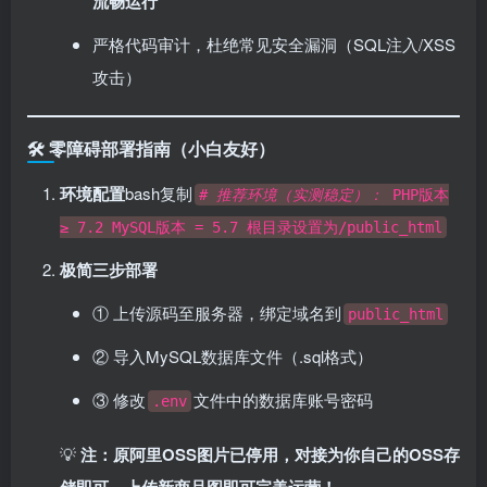
流畅运行
严格代码审计，杜绝常见安全漏洞（SQL注入/XSS
攻击）
🛠️ ​
零障碍部署指南（小白友好）​
环境配置
bash复制
# 推荐环境（实测稳定）：
PHP版本
≥ 7.2 MySQL版本 = 5.7 根目录设置为/public_html
极简三步部署
① 上传源码至服务器，绑定域名到
public_html
② 导入MySQL数据库文件（.sql格式）
③ 修改
文件中的数据库账号密码
.env
💡 ​
注：原阿里OSS图片已停用，对接为你自己的OSS存