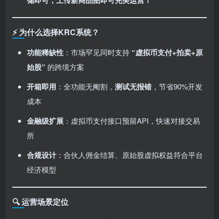
储即可，上传新商品图即可完美运营！​
⚡️ ​
为什么选择KRC系统？
功能稀缺性
：市场罕见同时支持 ​
​“虚拟币支付+拍卖+原
始股”​
的跨境方案
开箱即用
：全功能无阉割，​
测试无报错
，节省90%开发
成本
金融级扩展
：虚拟币支付接口预留API，快速对接交易
所
合规设计
：合伙人佣金结算、原始股虚拟权益符合平台
经济模型
🔍 ​
运营场景定位