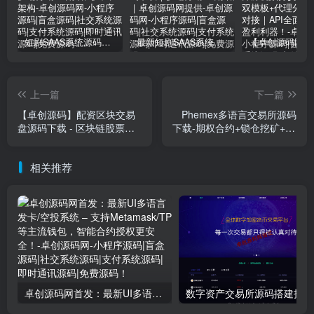
短剧SAAS系统源码｜多端分销+云存储+多租户架构
最新短剧SAAS系统源码下载｜多端分销+云存储｜卓创源码网提供
上一篇
下一篇
【卓创源码】配资区块交易
Phemex多语言交易所源码
盘源码下载 - 区块链股票策
下载-期权合约+锁仓挖矿+15
略平台 实盘跟投+多级分佣
国语言支持【卓创源码网】
系统
相关推荐
卓创源码网首发：最新UI多语言发卡/空投系统 – 支持Metamask/TP等主流钱包，智能合约授权更安全！​
数字资