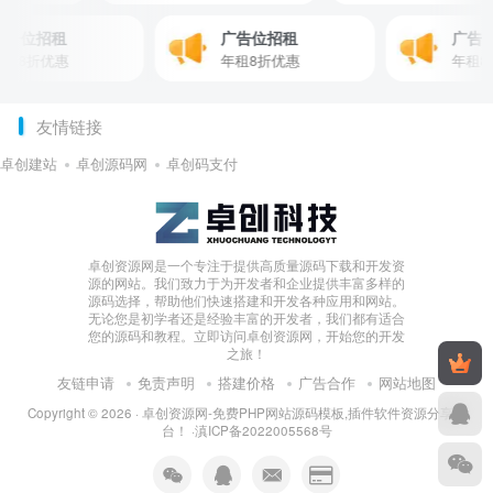
告位招租
广告位招租
广告位
8折优惠
年租8折优惠
年租8折
友情链接
卓创建站
卓创源码网
卓创码支付
卓创资源网是一个专注于提供高质量源码下载和开发资
源的网站。我们致力于为开发者和企业提供丰富多样的
源码选择，帮助他们快速搭建和开发各种应用和网站。
无论您是初学者还是经验丰富的开发者，我们都有适合
您的源码和教程。立即访问卓创资源网，开始您的开发
之旅！
友链申请
免责声明
搭建价格
广告合作
网站地图
Copyright © 2026 ·
卓创资源网-免费PHP网站源码模板,插件软件资源分享平
台！
·
滇ICP备2022005568号