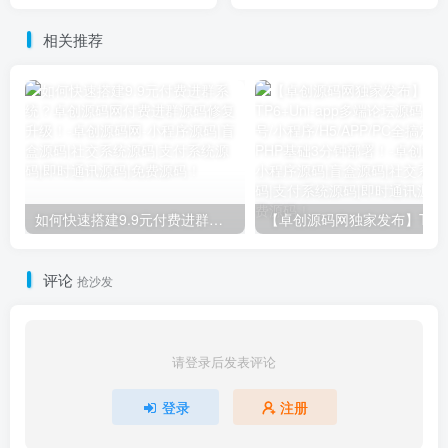
源码 - 一键发布/搜索精品微
DuckChat企业级私有通讯系
信群平台！​
统源码 - 全平台加密部署，
相关推荐
保障数据100%自主掌控！
如何快速搭建9.9元付费进群系统？卓创源码网付费进群源码修复升级！​
【卓创源码网独家发布】TP
评论
抢沙发
请登录后发表评论
登录
注册