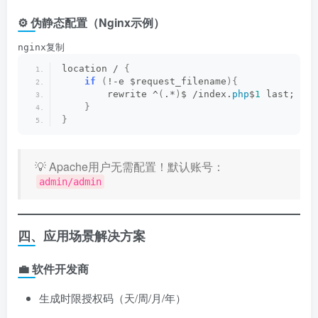
⚙️ 伪静态配置（Nginx示例）
nginx复制
location / 
{
if
(
!-e $request_filename
){
        rewrite ^
(
.*
)
$ /index.
php
$
1
 last;  
}
}
💡 Apache用户无需配置！默认账号：
admin/admin
四、应用场景解决方案
💼 ​
软件开发商
生成时限授权码（天/周/月/年）