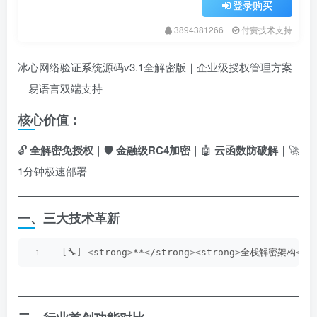
登录购买
3894381266
付费技术支持
冰心网络验证系统源码v3.1全解密版｜企业级授权管理方案
｜易语言双端支持
核心价值：
🔓 ​
全解密免授权
｜🛡️ ​
金融级RC4加密
｜🤖 ​
云函数防破解
｜🚀
1分钟极速部署
一、三大技术革新
[
🔧
]
 ​
<
strong
>
**
<
/strong
><
strong
>
全栈解密架构
<
/s