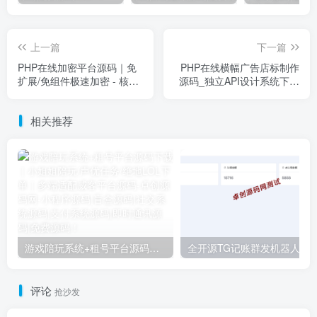
上一篇
下一篇
PHP在线加密平台源码｜免
PHP在线横幅广告店标制作
扩展/免组件极速加密 - 核心
源码_独立API设计系统下载
代码保护神器｜卓创源码网
- 卓创源码网
相关推荐
游戏陪玩系统+租号平台源码下载｜小姐姐陪玩/声优任务/绝地LOL下单｜多端适配威客平台源码
全开源TG记账群发机器人源码下载｜Telegram自动
评论
抢沙发