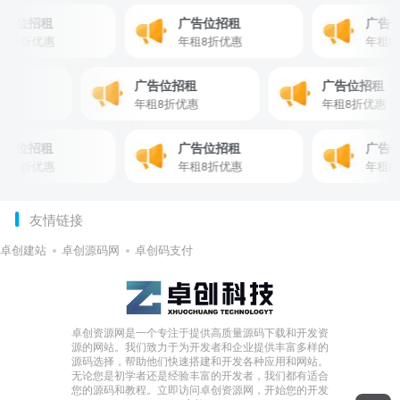
告位招租
广告位招租
广告位
租8折优惠
年租8折优惠
年租8折
招租
广告位招租
广告位招租
折优惠
年租8折优惠
年租8折优惠
告位招租
广告位招租
广告位
租8折优惠
年租8折优惠
年租8折
友情链接
卓创建站
卓创源码网
卓创码支付
卓创资源网是一个专注于提供高质量源码下载和开发资
源的网站。我们致力于为开发者和企业提供丰富多样的
源码选择，帮助他们快速搭建和开发各种应用和网站。
无论您是初学者还是经验丰富的开发者，我们都有适合
您的源码和教程。立即访问卓创资源网，开始您的开发