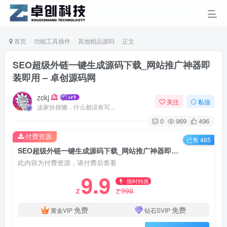
首页
功能工具插件
其他精品源码
正文
SEO超级外链一键生成源码下载_网站推广神器即
装即用 – 卓创源码网
zckj
关注
私信
这家伙很懒，什么都没有写...
0
969
496
付费资源
已售 465
SEO超级外链一键生成源码下载_网站推广神器即装即用 – 卓创源码网
此内容为付费资源，请付费后查看
9.9
限时特惠
999
Z
Z
免费
免费
黄金VIP
钻石SVIP