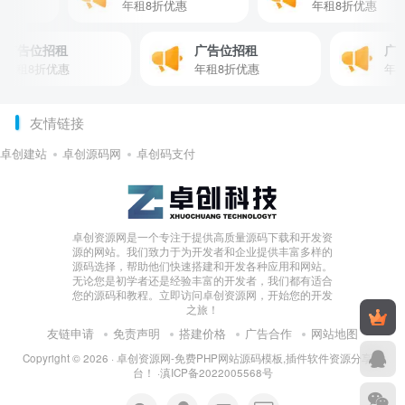
优惠
年租8折优惠
年租8折优惠
广告位招租
广告位招租
广告
租8折优惠
年租8折优惠
年租8
友情链接
卓创建站
卓创源码网
卓创码支付
卓创资源网是一个专注于提供高质量源码下载和开发资
源的网站。我们致力于为开发者和企业提供丰富多样的
源码选择，帮助他们快速搭建和开发各种应用和网站。
无论您是初学者还是经验丰富的开发者，我们都有适合
您的源码和教程。立即访问卓创资源网，开始您的开发
之旅！
友链申请
免责声明
搭建价格
广告合作
网站地图
Copyright © 2026 ·
卓创资源网-免费PHP网站源码模板,插件软件资源分享平
台！
·
滇ICP备2022005568号