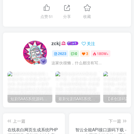
点赞
51
分享
收藏
zckj
关注
2623
0
3
180W+
这家伙很懒，什么都没有写...
短剧SAAS系统源码｜多端分销+云存储+多租户架构
最新短剧SAAS系统源码下载｜多端分销+云存储｜卓创源码网提供
上一篇
下一篇
在线表白网页生成系统PHP
智云全能API接口源码下载 -