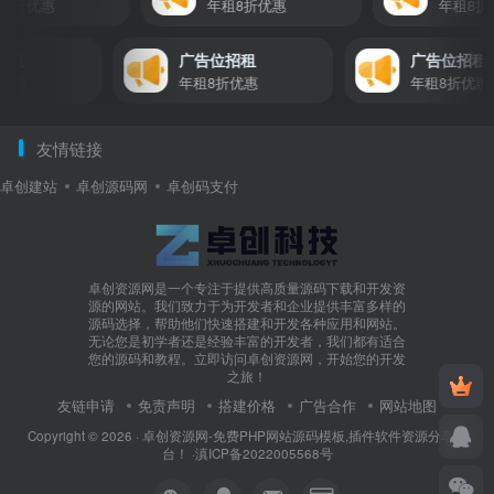
年租8折优惠
年租8折优惠
年租
租
广告位招租
广告位招租
惠
年租8折优惠
年租8折优惠
友情链接
卓创建站
卓创源码网
卓创码支付
卓创资源网是一个专注于提供高质量源码下载和开发资
源的网站。我们致力于为开发者和企业提供丰富多样的
源码选择，帮助他们快速搭建和开发各种应用和网站。
无论您是初学者还是经验丰富的开发者，我们都有适合
您的源码和教程。立即访问卓创资源网，开始您的开发
之旅！
友链申请
免责声明
搭建价格
广告合作
网站地图
Copyright © 2026 ·
卓创资源网-免费PHP网站源码模板,插件软件资源分享平
台！
·
滇ICP备2022005568号