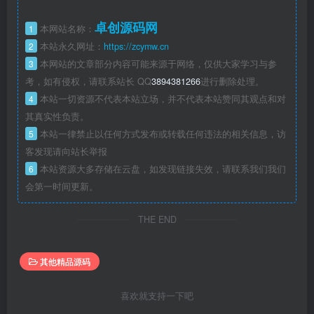
卓创源码网
1
本网站名称：
2
本站永久网址：
https://zcymw.cn
3
本网站的文章部分内容可能来源于网络，仅供大家学习与参
考，如有侵权，请联系站长 QQ
3894381266
进行删除处理。
4
本站一切资源不代表本站立场，并不代表本站赞同其观点和对
其真实性负责。
5
本站一律禁止以任何方式发布或转载任何违法的相关信息，访
客发现请向站长举报
6
本站资源大多存储在云盘，如发现链接失效，请联系我们我们
会第一时间更新。
THE END
其他精品源码
喜欢就支持一下吧