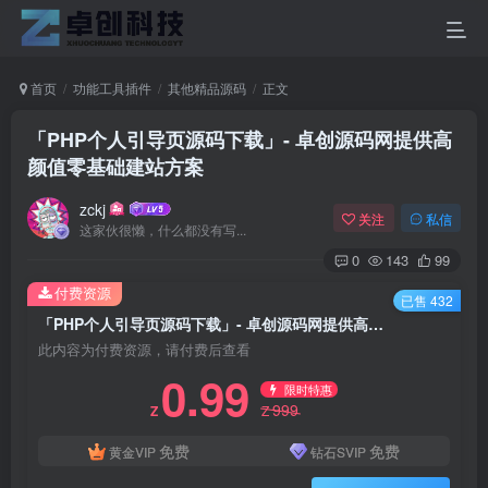
首页
功能工具插件
其他精品源码
正文
「PHP个人引导页源码下载」- 卓创源码网提供高
颜值零基础建站方案
zckj
关注
私信
这家伙很懒，什么都没有写...
0
143
99
付费资源
已售 432
「PHP个人引导页源码下载」- 卓创源码网提供高颜值零基础建站方案
此内容为付费资源，请付费后查看
0.99
限时特惠
999
Z
Z
免费
免费
黄金VIP
钻石SVIP