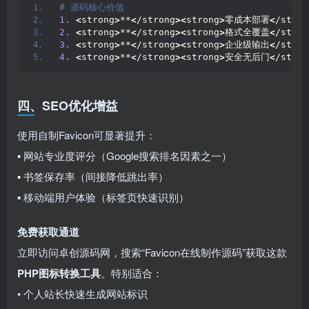
# 源码核心价值  
1.
 ​
<
strong
>
**
<
/strong
><
strong
>
零成本部署
<
/stron
2.
 ​
<
strong
>
**
<
/strong
><
strong
>
格式全覆盖
<
/stron
3.
 ​
<
strong
>
**
<
/strong
><
strong
>
企业级输出
<
/stron
4.
 ​
<
strong
>
**
<
/strong
><
strong
>
安全无后门
<
/stron
四、SEO优化增益
使用自制Favicon可显著提升：
▪️ 网站专业度评分（Google搜索排名因素之一）
▪️ 书签保存率（间接降低跳出率）
▪️ 移动端用户体验（标签页快速识别）
免费获取通道
立即访问卓创源码网，搜索“Favicon在线制作源码”获取这款
PHP图标转换工具
。特别适合：
• 个人站长快速生成网站标识