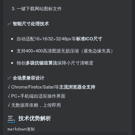
一键下载网站图标文件
✅ ​
智能尺寸处理技术
自动适配16×16/32×32/48px等
标准ICO尺寸
支持400×400高清图源无损压缩（避免边缘失真）
独创
多级抗锯齿算法
保障小尺寸清晰度
✅ ​
全场景兼容设计
√ Chrome/Firefox/Safari等
主流浏览器全支持
√ PC+手机端自适应操作界面
√ 无数据库依赖，上传即用
三、技术优势解析
markdown复制