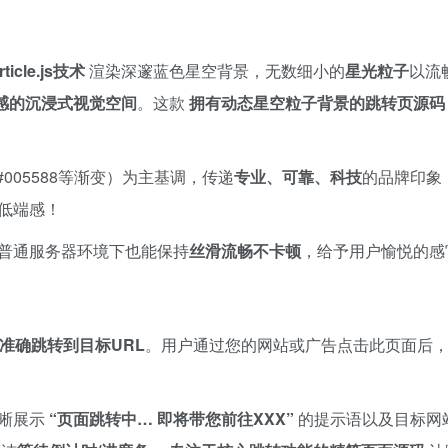
ticle.js技术
渲染深邃蓝色星空背景，无数细小的
星光粒子
以流
感的沉浸式视觉空间
。这款 ​
拥有动态星空粒子背景的跳转页源码
366, #005588等渐变）为主基调，传递
专业、可靠、科技
的品牌印象
低端感！
普通服务器环境下也能保持
丝滑流畅不卡顿
，给予用户愉悦的感
准确跳转到目标URL
。用户通过您的网站或广告点击此页面后
展示 ​
​“页面跳转中… 即将带您前往XXX”​
的提示语以及目标网