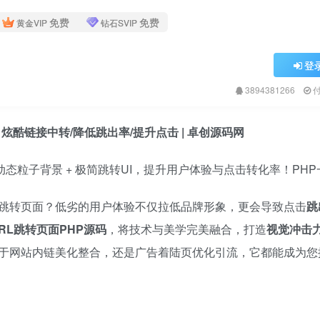
免费
免费
黄金VIP
钻石SVIP
登
3894381266
炫酷链接中转/降低跳出率/提升点击 | 卓创源码网
动态粒子背景 + 极简跳转UI，提升用户体验与点击转化率！PH
跳转页面？低劣的用户体验不仅拉低品牌形象，更会导致点击
跳
RL跳转页面PHP源码
，将技术与美学完美融合，打造
视觉冲击
于网站内链美化整合，还是广告着陆页优化引流，它都能成为您