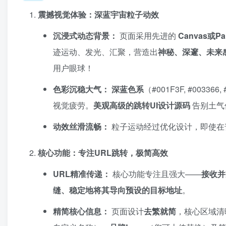
震撼视觉体验：深蓝宇宙粒子动效
沉浸式动态背景：​
页面采用先进的 ​
Canvas或Par
迹运动、发光、汇聚，营造出
神秘、深邃、未来
用户眼球！
色彩沉稳大气：​
​
深蓝色系
​（#001F3F, #003
视觉疲劳。​
美观高级的跳转UI设计源码
告别土气
动效丝滑流畅：​
粒子运动经过优化设计，即使在
核心功能：专注URL跳转，极简高效
URL精准传递：​
核心功能专注且强大——
接收并
缝、稳定地将其导向预设的目标地址
。
精简核心信息：​
页面设计
去繁就简
，核心区域清晰