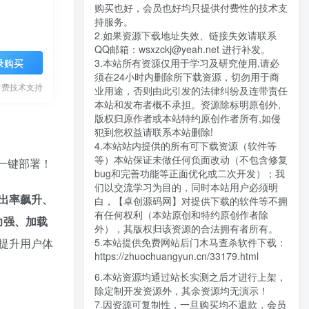
购买也好，会员也好均只提供付费性的技术支
持服务。
2.如果资源下载地址失效、链接失效请联系
QQ邮箱：wsxzckj@yeah.net 进行补发。
3.本站所有资源仅用于学习及研究使用,请必
录购买
须在24小时内删除所下载资源，切勿用于商
付费技术支持
业用途，否则由此引发的法律纠纷及连带责任
本站和发布者概不承担。资源除标明原创外,
版权归原作者或本站特约原创作者所有,如侵
犯到您权益请联系本站删除!
4.本站站内提供的所有可下载资源（软件等
等）本站保证未做任何负面改动（不包含修复
P一键部署！
bug和完善功能等正面优化或二次开发）；我
们以交流学习为目的，同时本站用户必须明
出率飙升、
白，【卓创源码网】对提供下载的软件等不拥
有任何权利（本站原创和特约原创作者除
力强、加载
外），其版权归该资源的合法拥有者所有。
5.本站提供免费网站后门木马查杀软件下载：
提升用户体
https://zhuochuangyun.cn/33179.html
6.本站资源均通过站长实测之后才进行上架，
除定制开发资源外，其余资源均无演示！
7.因资源可复制性，一旦购买均不退款，会员