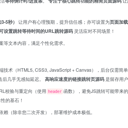
简洁
等待倒计时/进度条
。 ​
专注于核心跳转功能的精简页面源码
让
3-5秒）​
让用户有心理预期，提升信任感；亦可设置为
页面加载
可设置跳转等待时间的URL跳转源码
灵活应对不同场景！
案等文本内容，满足个性化需求。
TML5, CSS3, JavaScript + Canvas），后台仅需简
击后几乎无感知延迟。 ​
高响应速度的链接跳转页源码
是留存用户
RL校验与重定向（使用
函数），避免JS跳转可能带来
header
靠性的基石！
依赖（除非您二次开发），部署维护成本极低。