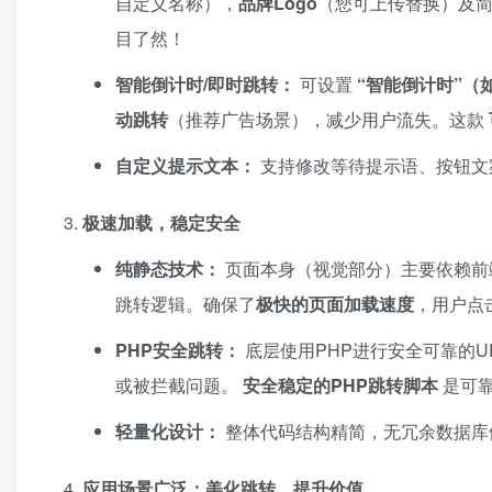
自定义名称），​
品牌Logo
​（您可上传替换）及
目了然！
智能倒计时/即时跳转：​
可设置 ​
​“智能倒计时”（如
动跳转
​（推荐广告场景），减少用户流失。这款 ​
自定义提示文本：​
支持修改等待提示语、按钮文
极速加载，稳定安全
纯静态技术：​
页面本身（视觉部分）主要依赖前端技术（H
跳转逻辑。确保了
极快的页面加载速度
，用户点
PHP安全跳转：​
底层使用PHP进行安全可靠的U
或被拦截问题。 ​
安全稳定的PHP跳转脚本
是可
轻量化设计：​
整体代码结构精简，无冗余数据库
应用场景广泛：美化跳转，提升价值