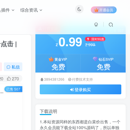
具插件
综合资讯
开通会员
付费资源
已售 507
0.99
限时特惠
点击 |
999
Z
Z
黄金VIP
钻石SVIP
免费
免费
私信
20
270
3894381266
付费技术支持
已售 507
登录购买
！深蓝动态粒子URL跳转页PHP源码下载 – 炫酷链接中转/降低跳出率/提升点击 | 卓创源码网
下载说明
1.本站资源同样的东西都是白菜价出售，一个
永久会员能下载全站100%源码了，所以单独