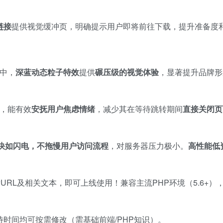
链接
提供视觉缓冲页，明确提示用户即将前往下载，提升准备度
中，​
深蓝动态粒子特效
提供
碾压级的视觉体验
，显著提升品牌形
，能有效
安抚用户焦虑情绪
，减少其在等待跳转期间
直接关闭页
快如闪电，不拖慢用户访问流程
，对服务器压力极小。​
高性能低
URL及相关文本，即可上线使用！兼容主流PHP环境（5.6+）
时间均可按需修改（需基础前端/PHP知识）。