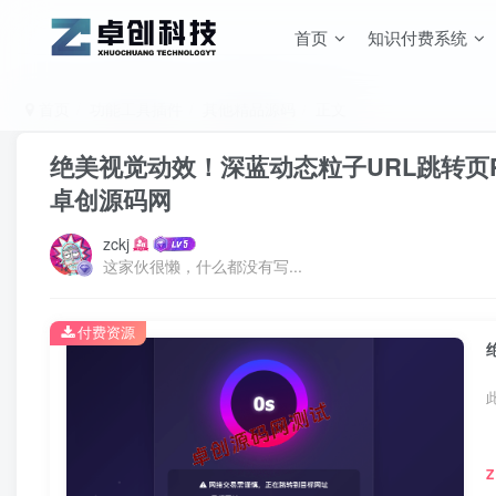
首页
知识付费系统
首页
功能工具插件
其他精品源码
正文
绝美视觉动效！深蓝动态粒子URL跳转页PH
卓创源码网
zckj
这家伙很懒，什么都没有写...
付费资源
Z