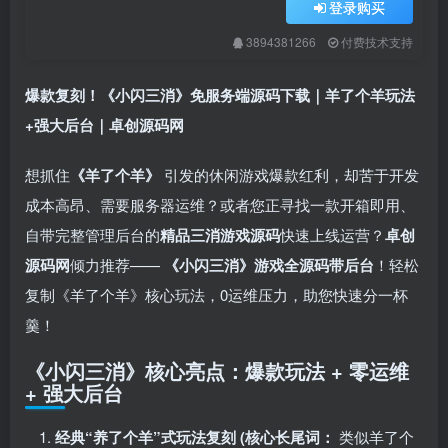
登录购买
3894381266
付费技术支持
爆款复刻！《小闪三消》免服务端源码下载｜羊了个羊玩法
+强大后台｜卓创源码网
想抓住
​《羊了个羊》​
引发的休闲游戏爆款红利，却苦于开发
成本高昂、需要服务器运维？或者您正寻找一款开箱即用、
自带完整管理后台的
精品三消游戏源码
快速上线运营？
卓创
源码网
倾力推荐—— ​
​《小闪三消》游戏全源码带后台
！轻松
复制《羊了个羊》核心玩法，0运维压力，助您快速分一杯
羹！
《小闪三消》核心亮点：爆款玩法 + 零运维
+ 强大后台
经典“养了个羊”式玩法复刻 (核心长尾词：​
类似羊了个