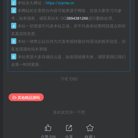
2
本站永久网址：
https://zcymw.cn
3
本网站的文章部分内容可能来源于网络，仅供大家学习与参
考，如有侵权，请联系站长 QQ
3894381266
进行删除处理。
4
本站一切资源不代表本站立场，并不代表本站赞同其观点和对
其真实性负责。
5
本站一律禁止以任何方式发布或转载任何违法的相关信息，访
客发现请向站长举报
6
本站资源大多存储在云盘，如发现链接失效，请联系我们我们
会第一时间更新。
THE END
其他精品源码
喜欢就支持一下吧
点赞
326
分享
收藏
1