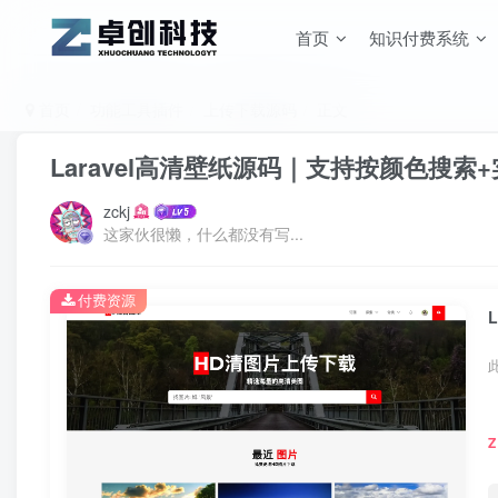
首页
知识付费系统
首页
功能工具插件
上传下载源码
正文
Laravel高清壁纸源码｜支持按颜色搜索
zckj
这家伙很懒，什么都没有写...
付费资源
Z