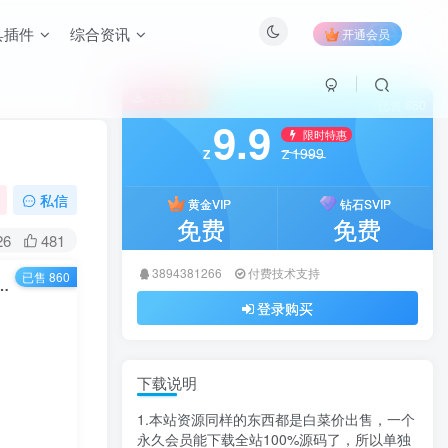
具插件
综合资讯
开通会员
付费资源
已售 860
9.9
限时特惠
1999
Z
Z
私信
黄金VIP
钻石SVIP
免费
免费
26
481
3894381266
付费技术支持
已售 860
支持按颜色搜索+实时通知的图库系统 – 卓创源码网独家发布
登录购买
下载说明
1.本站资源同样的东西都是白菜价出售，一个
永久会员能下载全站100%源码了，所以单独