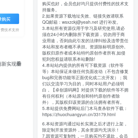
购买也好，会员也好均只提供付费性的技术支
持服务。
2.如果资源下载地址失效、链接失效请联系
录购买
QQ邮箱：wsxzckj@yeah.net 进行补发。
3.本站所有资源仅用于学习及研究使用,请必
付费技术支持
须在24小时内删除所下载资源，切勿用于商
业用途，否则由此引发的法律纠纷及连带责任
本站和发布者概不承担。资源除标明原创外,
版权归原作者或本站特约原创作者所有,如侵
犯到您权益请联系本站删除!
创新实现
垂
4.本站站内提供的所有可下载资源（软件等
等）本站保证未做任何负面改动（不包含修复
bug和完善功能等正面优化或二次开发）；我
们以交流学习为目的，同时本站用户必须明
白，【卓创源码网】对提供下载的软件等不拥
有任何权利（本站原创和特约原创作者除
外），其版权归该资源的合法拥有者所有。
5.本站提供免费网站后门木马查杀软件下载：
https://zhuochuangyun.cn/33179.html
6.本站资源均通过站长实测之后才进行上架，
除定制开发资源外，其余资源均无演示！
7.因资源可复制性，一旦购买均不退款，会员