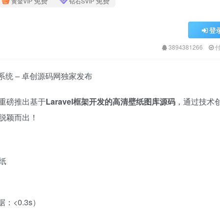
免费
免费
黄金VIP
钻石SVIP
登
3894381266
系统 – 卓创源码网独家发布
重磅推出基于
Laravel框架开发的高清壁纸图库源码
，通过技术
脱颖而出！
纸
<0.3s）