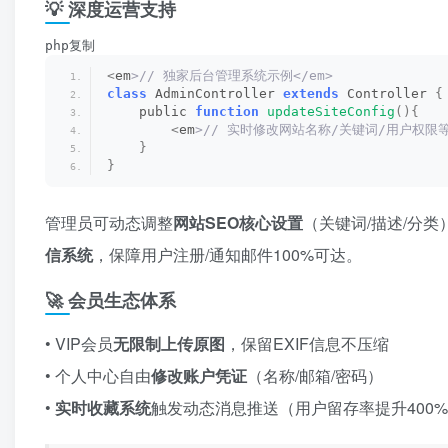
💡 深度运营支持
php复制
<
em
>// 独家后台管理系统示例</em>
class
 AdminController 
extends
 Controller 
{
    public 
function
updateSiteConfig
(){
<
em
>// 实时修改网站名称/关键词/用户权限等<
}
}
管理员可动态调整
网站SEO核心设置
​（关键词/描述/
信系统
，保障用户注册/通知邮件100%可达。
🚀 会员生态体系
• VIP会员
无限制上传原图
，保留EXIF信息不压缩
• 个人中心自由
修改账户凭证
​（名称/邮箱/密码）
• ​
实时收藏系统
触发动态消息推送（用户留存率提升400