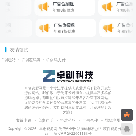
告位招租
广告位招租
广告位
租8折优惠
年租8折优惠
年租8
招租
广告位招租
广告位招租
优惠
年租8折优惠
年租8折优惠
友情链接
卓创建站
卓创源码网
卓创码支付
卓创资源网是一个专注于提供高质量源码下载和开发资
源的网站。我们致力于为开发者和企业提供丰富多样的
源码选择，帮助他们快速搭建和开发各种应用和网站。
无论您是初学者还是经验丰富的开发者，我们都有适合
您的源码和教程。立即访问卓创资源网，开始您的开发
之旅！
友链申请
免责声明
搭建价格
广告合作
网站地图
Copyright © 2026 ·
卓创资源网-免费PHP网站源码模板,插件软件资源分享平
台！
·
滇ICP备2022005568号