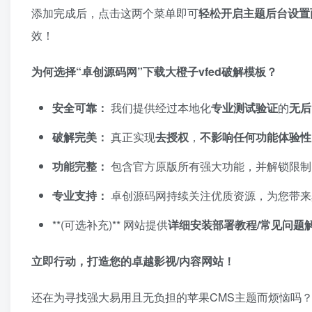
添加完成后，点击这两个菜单即可
轻松开启主题后台设置
效！
为何选择“卓创源码网”下载大橙子vfed破解模板？
安全可靠：​
我们提供经过本地化
专业测试验证
的
无后
破解完美：​
真正实现
去授权
，​
不影响任何功能体验性
功能完整：​
包含官方原版所有强大功能，并解锁限制
专业支持：​
卓创源码网持续关注优质资源，为您带来
​**(可选补充)** 网站提供
详细安装部署教程/常见问题
立即行动，打造您的卓越影视/内容网站！​
还在为寻找强大易用且无负担的苹果CMS主题而烦恼吗