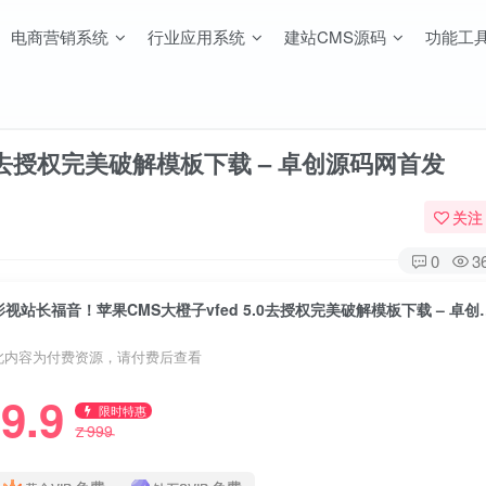
电商营销系统
行业应用系统
建站CMS源码
功能工
.0去授权完美破解模板下载 – 卓创源码网首发
关注
0
3
影视站长福音！苹果CMS大橙子vfe
此内容为付费资源，请付费后查看
9.9
限时特惠
999
Z