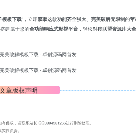
子模板下载
”，立即
获取
这款
功能齐全强大
、
完美破解无限制
的
苹
它搭建属于您的
全功能响应式影视平台
，轻松对接
联盟资源库大
文章版权声明
有侵权，请联系站长 QQ
3894381266
进行删除处理。
真实性负责。