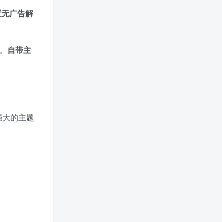
置无广告解
。​
自带主
强大的主题