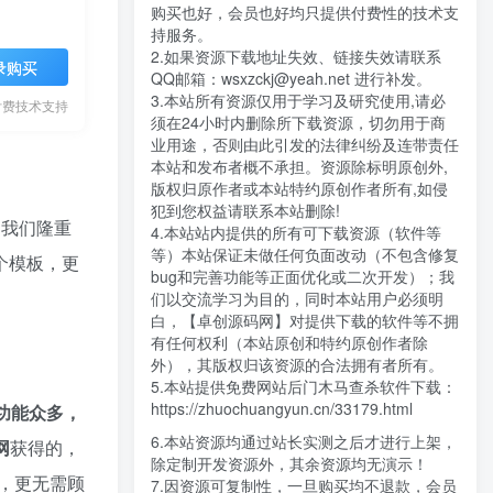
购买也好，会员也好均只提供付费性的技术支
持服务。
2.如果资源下载地址失效、链接失效请联系
录购买
QQ邮箱：wsxzckj@yeah.net 进行补发。
3.本站所有资源仅用于学习及研究使用,请必
付费技术支持
须在24小时内删除所下载资源，切勿用于商
业用途，否则由此引发的法律纠纷及连带责任
本站和发布者概不承担。资源除标明原创外,
版权归原作者或本站特约原创作者所有,如侵
犯到您权益请联系本站删除!
，我们隆重
4.本站站内提供的所有可下载资源（软件等
等）本站保证未做任何负面改动（不包含修复
个模板，更
bug和完善功能等正面优化或二次开发）；我
们以交流学习为目的，同时本站用户必须明
白，【卓创源码网】对提供下载的软件等不拥
有任何权利（本站原创和特约原创作者除
外），其版权归该资源的合法拥有者所有。
5.本站提供免费网站后门木马查杀软件下载：
https://zhuochuangyun.cn/33179.html
功能众多，
6.本站资源均通过站长实测之后才进行上架，
网
获得的，
除定制开发资源外，其余资源均无演示！
，更无需顾
7.因资源可复制性，一旦购买均不退款，会员