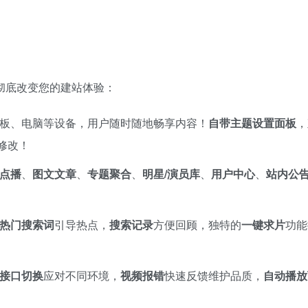
彻底改变您的建站体验：
板、电脑等设备，用户随时随地畅享内容！​
自带主题设置面板
，
修改！
点播
、
图文文章
、
专题聚合
、
明星/演员库
、
用户中心
、
站内公
热门搜索词
引导热点，​
搜索记录
方便回顾，独特的
一键求片
功能
接口切换
应对不同环境，​
视频报错
快速反馈维护品质，​
自动播放