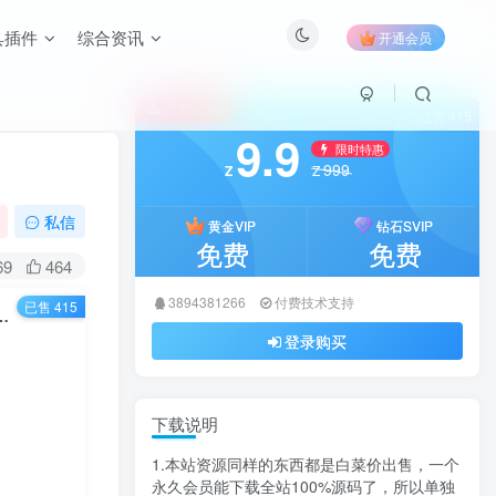
具插件
综合资讯
开通会员
付费资源
已售 415
9.9
限时特惠
999
Z
Z
私信
黄金VIP
钻石SVIP
免费
免费
69
464
3894381266
付费技术支持
已售 415
d 5.0去授权完美破解模板下载 – 卓创源码网首发
登录购买
下载说明
1.本站资源同样的东西都是白菜价出售，一个
永久会员能下载全站100%源码了，所以单独