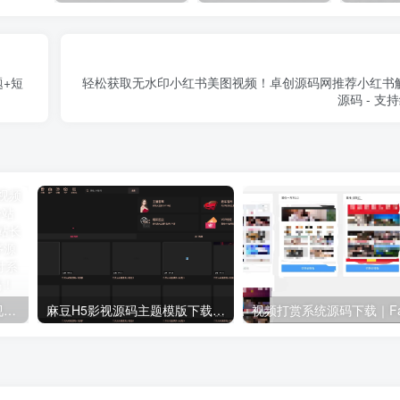
题+短
轻松获取无水印小红书美图视频！卓创源码网推荐小红书
源码 - 支
【卓创源码网首发】全开源视频打赏系统源码｜双模板+代理分站+易支付对接｜API全面修复｜站长盈利利器！​
麻豆H5影视源码主题模版下载｜苹果CMSV10一键搭建影视平台首选方案