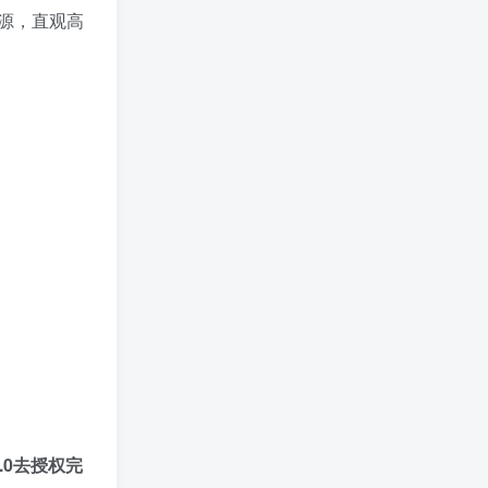
源，直观高
5.0去授权完