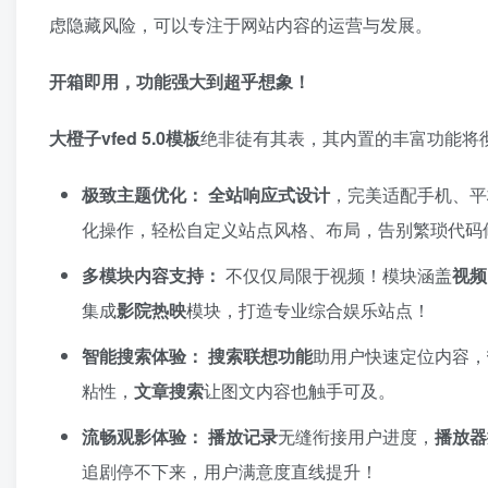
虑隐藏风险，可以专注于网站内容的运营与发展。
开箱即用，功能强大到超乎想象！​
大橙子vfed 5.0模板
绝非徒有其表，其内置的丰富功能将
极致主题优化：​
​
全站响应式设计
，完美适配手机、平
化操作，轻松自定义站点风格、布局，告别繁琐代码
多模块内容支持：​
不仅仅局限于视频！模块涵盖
视频
集成
影院热映
模块，打造专业综合娱乐站点！
智能搜索体验：​
​
搜索联想功能
助用户快速定位内容，​
粘性，​
文章搜索
让图文内容也触手可及。
流畅观影体验：​
​
播放记录
无缝衔接用户进度，​
播放器
追剧停不下来，用户满意度直线提升！