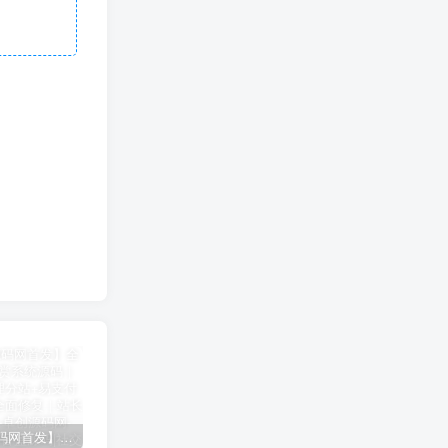
【卓创源码网首发】全开源视频打赏系统源码｜双模板+代理分站+易支付对接｜API全面修复｜站长盈利利器！​
CRMEB 知识付费系统源码 v1.4.4
卓创源码网发布：CRMEB知识付费系统v1.4.4全开源无加密源码，支持直播弹幕/会员分销！​