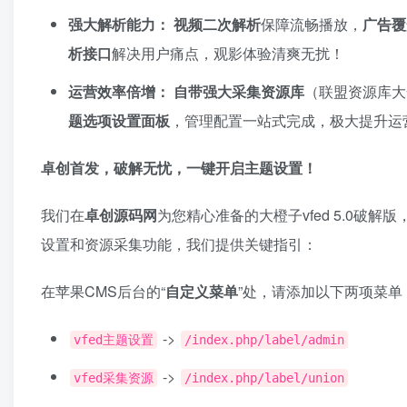
强大解析能力：​
​
视频二次解析
保障流畅播放，​
广告覆
析接口
解决用户痛点，观影体验清爽无扰！
运营效率倍增：​
​
自带强大采集资源库
​（联盟资源库
题选项设置面板
，管理配置一站式完成，极大提升运
卓创首发，破解无忧，一键开启主题设置！​
我们在
卓创源码网
为您精心准备的大橙子vfed 5.0破解
设置和资源采集功能，我们提供关键指引：
在苹果CMS后台的“
自定义菜单
”处，请添加以下两项菜
->
vfed主题设置
/index.php/label/admin
->
vfed采集资源
/index.php/label/union