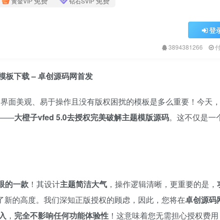
免费
免费
黄金VIP
钻石SVIP
登
3894381266
解模板下载 – 卓创源码网首发
、界面美观、易于操作且没有版权困扰的模板是多么重要！今天
——
大橙子vfed 5.0去授权完美破解主题模版源码
。这不仅是一
眼的一款
！其设计
主题简洁大气
，操作逻辑清晰，更重要的是，​
发挥到了新的高度。我们深知正版授权的顾虑，因此，您将在
卓创源码
入
，​
完全不影响任何功能体验性
！这意味着您无需担心授权费用