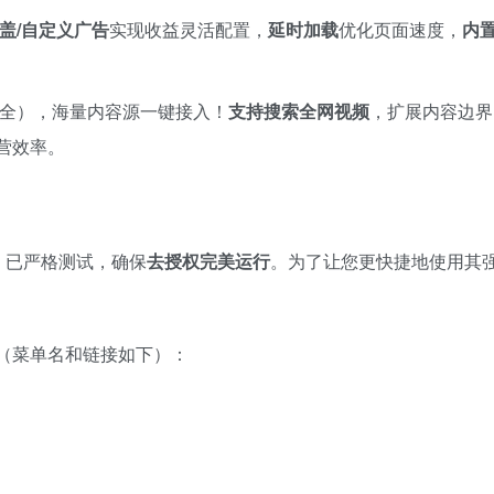
盖/自定义广告
实现收益灵活配置，​
延时加载
优化页面速度，​
内
大全），海量内容源一键接入！​
支持搜索全网视频
，扩展内容边界
营效率。
版，已严格测试，确保
去授权完美运行
。为了让您更快捷地使用其
单（菜单名和链接如下）：