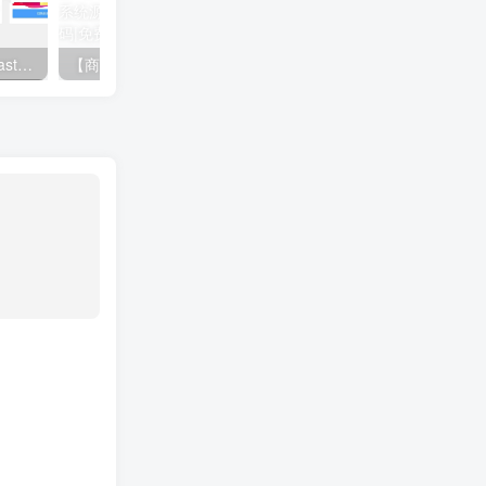
视频打赏系统源码下载｜FastAdmin多模板防封版｜包天包月支付解决方案
【商业价值破万】Ctcms写真视频系统源码下载｜云转码切片+分站代理+全端盈利｜卓创源码网