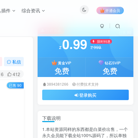
具插件
综合资讯
开通会员
付费资源
已售 90
0.99
限时特惠
999
Z
Z
私信
黄金VIP
钻石SVIP
免费
免费
16
412
3894381266
付费技术支持
已售 90
登录购买
下载说明
1.本站资源同样的东西都是白菜价出售，一个
永久会员能下载全站100%源码了，所以单独