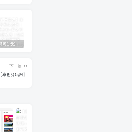
【卓创源码网首发】全开源视频打赏系统源码｜双模板+代理分站+易支付对接｜API全面修复｜站长盈利利器！​
CRMEB 知识付费系统源码 v1.4.4
卓创源码网发布：CRMEB知识付费系统v1.4.4全开源无加密源码，支持直播弹幕/会员分销！​
下一篇
【卓创源码网】