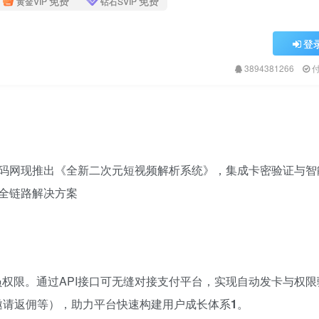
免费
免费
黄金VIP
钻石SVIP
登
3894381266
码网现推出《全新二次元短视频解析系统》，集成卡密验证与智
全链路解决方案
员权限。通过API接口可无缝对接支付平台，实现自动发卡与权限
邀请返佣等），助力平台快速构建用户成长体系
1
。