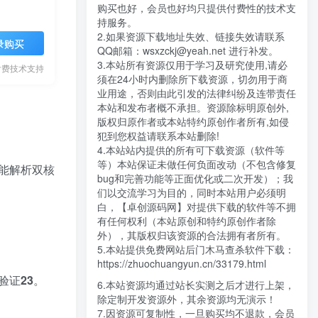
购买也好，会员也好均只提供付费性的技术支
持服务。
2.如果资源下载地址失效、链接失效请联系
录购买
QQ邮箱：wsxzckj@yeah.net 进行补发。
3.本站所有资源仅用于学习及研究使用,请必
付费技术支持
须在24小时内删除所下载资源，切勿用于商
业用途，否则由此引发的法律纠纷及连带责任
本站和发布者概不承担。资源除标明原创外,
版权归原作者或本站特约原创作者所有,如侵
犯到您权益请联系本站删除!
4.本站站内提供的所有可下载资源（软件等
等）本站保证未做任何负面改动（不包含修复
能解析双核
bug和完善功能等正面优化或二次开发）；我
们以交流学习为目的，同时本站用户必须明
白，【卓创源码网】对提供下载的软件等不拥
有任何权利（本站原创和特约原创作者除
外），其版权归该资源的合法拥有者所有。
5.本站提供免费网站后门木马查杀软件下载：
https://zhuochuangyun.cn/33179.html
验证
2
3
。
6.本站资源均通过站长实测之后才进行上架，
除定制开发资源外，其余资源均无演示！
7.因资源可复制性，一旦购买均不退款，会员