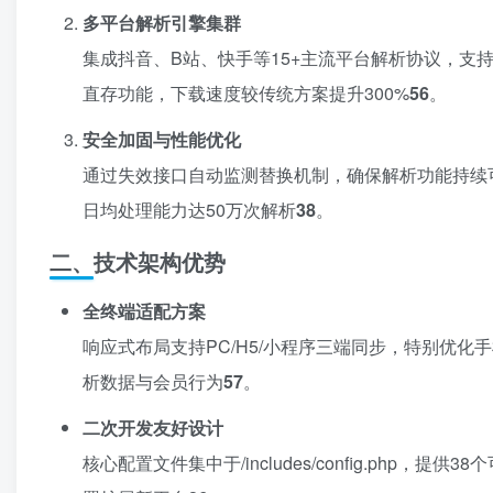
多平台解析引擎集群
集成抖音、B站、快手等15+主流平台解析协议，支持视频/图
直存功能，下载速度较传统方案提升300%
5
6
。
安全加固与性能优化
通过失效接口自动监测替换机制，确保解析功能持续
日均处理能力达50万次解析
3
8
。
二、技术架构优势
全终端适配方案
响应式布局支持PC/H5/小程序三端同步，特别优
析数据与会员行为
5
7
。
二次开发友好设计
核心配置文件集中于/includes/config.ph