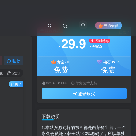
开通会员
付费资源
已售 7
29.9
限时特惠
2999
Z
Z
私信
黄金VIP
钻石SVIP
免费
免费
66
203
3894381266
付费技术支持
已售 7
更
登录购买
下载说明
1.本站资源同样的东西都是白菜价出售，一个
永久会员能下载全站100%源码了，所以单独