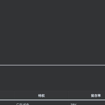
）
特权
留存率
广告减免
38%