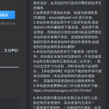
购买也好，会员也好均只提供付费性的技术支
持服务。
2.如果资源下载地址失效、链接失效请联系
录购买
QQ邮箱：wsxzckj@yeah.net 进行补发。
3.本站所有资源仅用于学习及研究使用,请必
付费技术支持
须在24小时内删除所下载资源，切勿用于商
业用途，否则由此引发的法律纠纷及连带责任
本站和发布者概不承担。资源除标明原创外,
版权归原作者或本站特约原创作者所有,如侵
犯到您权益请联系本站删除!
发，支持
PC/
4.本站站内提供的所有可下载资源（软件等
等）本站保证未做任何负面改动（不包含修复
！
bug和完善功能等正面优化或二次开发）；我
们以交流学习为目的，同时本站用户必须明
白，【卓创源码网】对提供下载的软件等不拥
有任何权利（本站原创和特约原创作者除
外），其版权归该资源的合法拥有者所有。
5.本站提供免费网站后门木马查杀软件下载：
https://zhuochuangyun.cn/33179.html
6.本站资源均通过站长实测之后才进行上架，
除定制开发资源外，其余资源均无演示！
7.因资源可复制性，一旦购买均不退款，会员