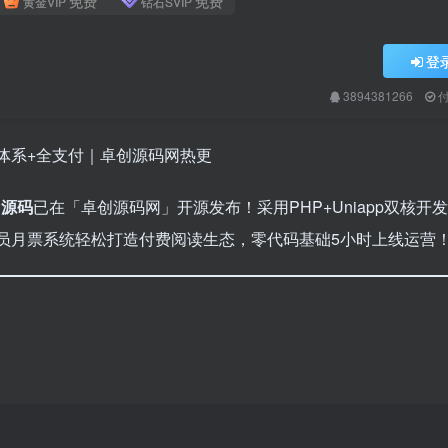
免费
免费
黄金VIP
钻石SVIP
登
3894381266
票体系+全支付｜卓创源码网热更
P源码
已在「卓创源码网」开源发布！采用PHP+Uniapp双核开
会员月票系统轻松打造付费阅读生态，零代码基础5小时上线运营