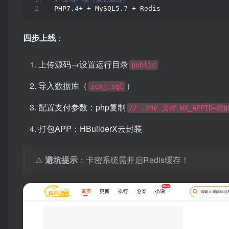
PHP7.
4
+ + MySQL5.
7
 + Redis  
四步上线
：
上传源码→设置运行目录
public
导入数据库（
）
zckj.sql
配置支付参数：php复制
// .env 文件
WX_APPID=您的
打包APP：HBuilderX云封装
⚠️ ​
避坑提示
：卡密系统需开启Redis缓存！