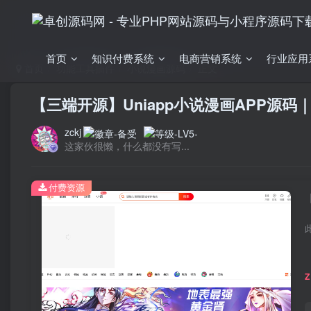
首页
知识付费系统
电商营销系统
行业应用
首页
功能工具插件
小说漫画源码
正文
【三端开源】Uniapp小说漫画APP源
zckj
这家伙很懒，什么都没有写...
付费资源
Z