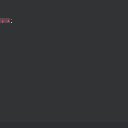
）
.php