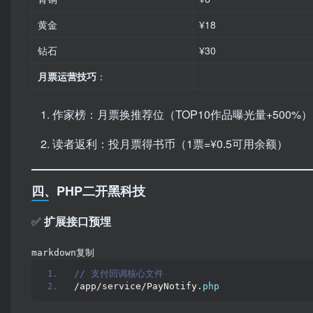
黄金
¥18
钻石
¥30
月票运营技巧
：
作家榜：月票换推荐位（TOP10作品曝光量+500%）
读者返利：投月票得书币（1票=¥0.5可用余额）
四、PHP二开黑科技
✅ ​
扩展接口预埋
markdown复制
// 支付回调核心文件  
/app/service/PayNotify.
php