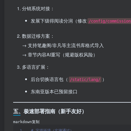
分销系统对接：
发展下级得阅读分润（修改
/config/commission
数据迁移方案：
→ 支持笔趣阁/非凡等主流书库格式导入
→ 章节内容AI重写（规避版权风险）
多语言扩展：
后台切换语言包（
）
/static/lang/
东南亚版本已预留接口
五、极速部署指南（新手友好）
markdown复制
# 宝塔环境（实测通过）  