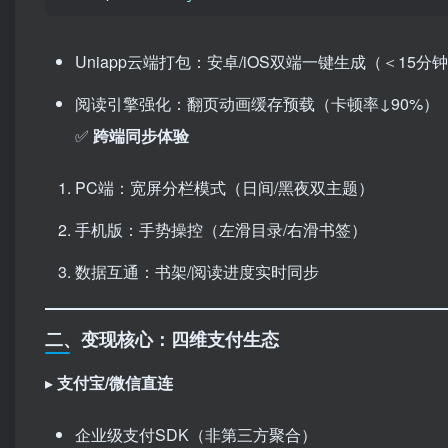
Uniapp云端打包：安卓/iOS双端一键生成（＜15分
阅读引擎强化：翻页动画缓存预载（卡顿率↓90%）
✅ ​
跨端同步体验
PC端：宽屏分栏模式（日间/黑夜双主题）
手机版：手势操控（左滑目录/右滑书签）
数据互通：书架/阅读进度实时同步
二、变现核心：四维支付生态
▸ ​
支付宝/微信直连
企业级支付SDK（非第三方聚合）