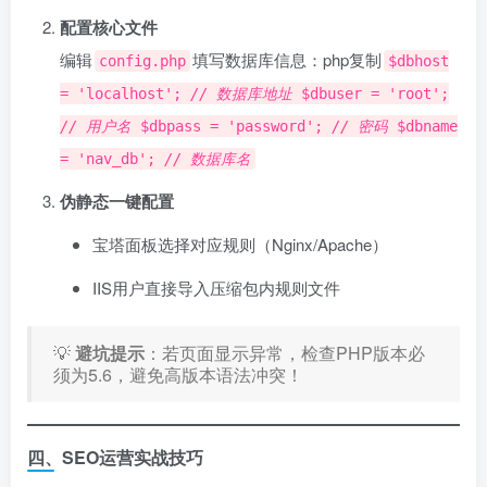
配置核心文件
编辑
填写数据库信息：php复制
config.php
$dbhost
= 'localhost';
// 数据库地址
$dbuser = 'root';
// 用户名
$dbpass = 'password';
// 密码
$dbname
= 'nav_db';
// 数据库名
伪静态一键配置
宝塔面板选择对应规则（Nginx/Apache）
IIS用户直接导入压缩包内规则文件
💡 ​
避坑提示
：若页面显示异常，检查PHP版本必
须为5.6，避免高版本语法冲突！
四、SEO运营实战技巧