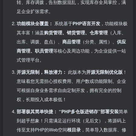
转、库存调拨，告别数据混乱，实现库存全局掌控，满
足企业扩张需求。
功能模块全覆盖：​
系统基于
PHP语言开发
，功能模块极
其丰富！涵盖
购货管理、销货管理、仓库管理
​（入库、
出库、调拨、盘点）、
商品管理
​（分类、属性）、
供应
商管理、职员管理
等核心及周边功能，为企业提供一站
式管理平台。
开源无限制，释放潜力：​
此版本为
开源无限制优化版
！
意味着您无需担心授权费用、用户数或功能限制。企业
可根据自身业务需求自由定制开发，拥有完全的控制
权，长期投入成本极低！
部署极其简单快捷：​
​
​“PHP多仓版进销存”部署安装
简单
到超乎想象！只需满足运行环境（见后文），将源码上
传至支持PHP的Web空间
根目录
，简单导入数据库、修