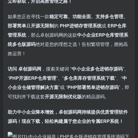
立即获取，开启高效管理之路！​
如果您正在寻找一款
稳定可靠、功能全面、支持多仓管理、
部署简单
且
开源无限制
的 ​
PHP进销存管理系统
或 ​
ERP仓库
管理系统
，那么卓创源码网的这款
中小企业ERP仓库管理系
统多仓版源码
绝对是您的理想之选！告别繁琐管理，拥抱高
效运营！
访问 卓创源码网
，搜索关键词 “
中小企业多仓进销存源码
”、
“
PHP开源ERP仓库管理
”、“
多仓库库存管理系统下载
”、“
中
小企业仓储管理解决方案
”或 “
PHP部署简单进销存源码
”，即
可找到并下载这套
开源无限制优化版
的精品源码。
助力中小企业降本增效，卓创源码网持续提供优质管理软件
源码！现在下载，轻松构建属于您企业的专属ERP系统！​