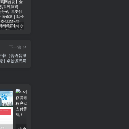
【卓创源码网首发】全开源视频打赏系统源码｜双模板+代理分站+易支付对接｜API全面修复｜站长盈利利器！​
CRMEB 知识付费系统源码 v1.4.4
卓创源码网发布：CRMEB知识付费系统v1.4.4全开源无加密源码，支持直播弹幕/会员分销！​
下一篇
源码下载（含语音播
程 | 卓创源码网
卓创源码网重磅推荐：PHP双轨直销企业管理系统，破解团队扩张难题，打造高效透明的分销生态
中小企业福音 | PHP多仓版进销存管理系统源码下载