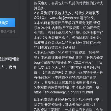
购买也好，会员也好均只提供付费性的技术支
持服务。
2.如果资源下载地址失效、链接失效请联系
QQ邮箱：wsxzckj@yeah.net 进行补发。
3.本站所有资源仅用于学习及研究使用,请必
录购买
须在24小时内删除所下载资源，切勿用于商
付费技术支持
业用途，否则由此引发的法律纠纷及连带责任
本站和发布者概不承担。资源除标明原创外,
版权归原作者或本站特约原创作者所有,如侵
犯到您权益请联系本站删除!
4.本站站内提供的所有可下载资源（软件等
等）本站保证未做任何负面改动（不包含修复
创源码网隆
bug和完善功能等正面优化或二次开发）；我
强大，更自
们以交流学习为目的，同时本站用户必须明
白，【卓创源码网】对提供下载的软件等不拥
有任何权利（本站原创和特约原创作者除
外），其版权归该资源的合法拥有者所有。
5.本站提供免费网站后门木马查杀软件下载：
https://zhuochuangyun.cn/33179.html
6.本站资源均通过站长实测之后才进行上架，
除定制开发资源外，其余资源均无演示！
7.因资源可复制性，一旦购买均不退款，会员