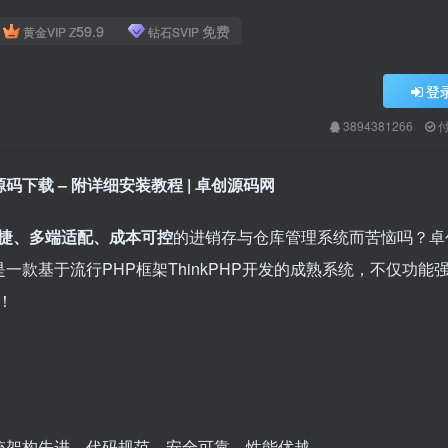
59.9
免费
黄金VIP
Z
钻石SVIP
登
3894381266
码下载 – 附详细安装教程 | 卓创源码网
捷、多端适配、成本可控
的进销存与仓库管理系统而苦恼吗？卓
是一款基于流行PHP框架ThinkPHP开发的成熟系统，不仅功能
！
统架构先进、代码规范、安全可靠、性能优越。