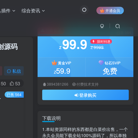
具插件
综合资讯
开通会员
付费资源
已售 564
99.9
限时特惠
卓创源码
9999
Z
Z
黄金VIP
钻石SVIP
59.9
免费
私信
Z
150
53
3894381266
付费技术支持
已售 564
登录购买
安装教程 | 卓创源码网
下载说明
1.本站资源同样的东西都是白菜价出售，一个
永久会员能下载全站100%源码了，所以单独